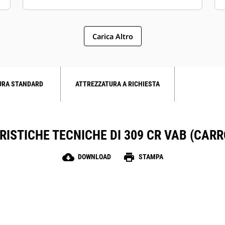
Carica Altro
URA STANDARD
ATTREZZATURA A RICHIESTA
ISTICHE TECNICHE DI 309 CR VAB (CAR
cloud_download
print
DOWNLOAD
STAMPA