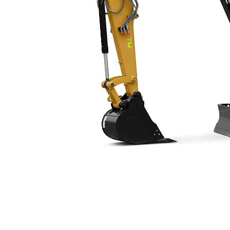
309 CR VAB (carro Lungo)
Van
Cambia modello