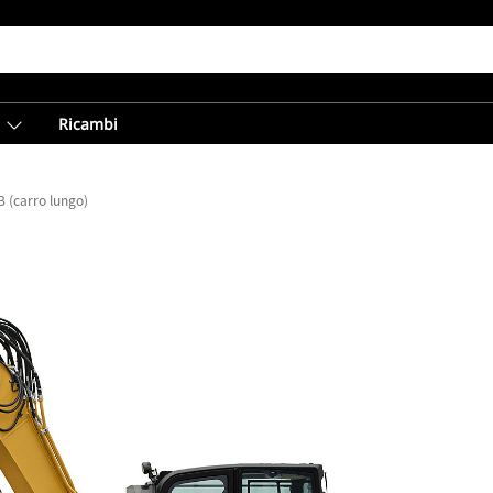
Ricambi
 (carro lungo)