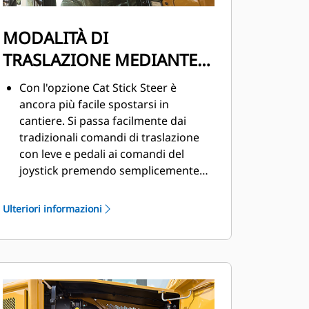
MODALITÀ DI
TRASLAZIONE MEDIANTE
STERZO AVAMBRACCIO
Con l'opzione Cat Stick Steer è
ancora più facile spostarsi in
cantiere. Si passa facilmente dai
tradizionali comandi di traslazione
con leve e pedali ai comandi del
joystick premendo semplicemente
un pulsante. Il vantaggio di fare
meno sforzo e di avere un controllo
Ulteriori informazioni
migliorato è a portata di mano!