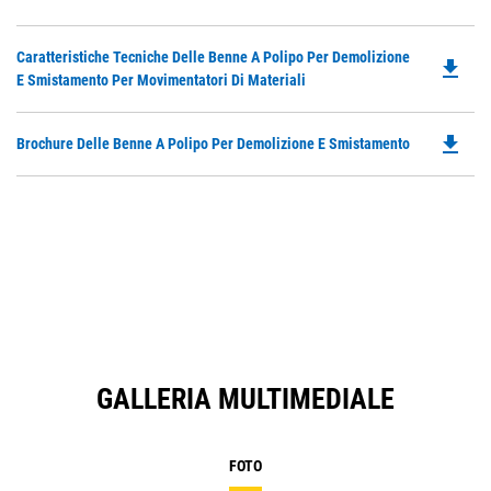
O
Ta
in
Do
Caratteristiche Tecniche Delle Benne A Polipo Per Demolizione
a
file_download
P
E Smistamento Per Movimentatori Di Materiali
N
O
Ta
in
file_download
Do
Brochure Delle Benne A Polipo Per Demolizione E Smistamento
a
P
N
O
Ta
in
a
N
Ta
GALLERIA MULTIMEDIALE
FOTO