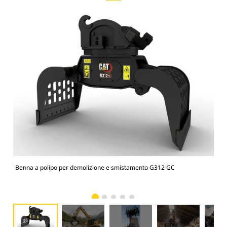
Benna a polipo per demolizione e smistamento G312 GC
Ben
una