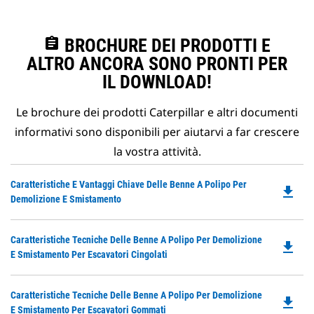
assignment
BROCHURE DEI PRODOTTI E
ALTRO ANCORA SONO PRONTI PER
IL DOWNLOAD!
Le brochure dei prodotti Caterpillar e altri documenti
informativi sono disponibili per aiutarvi a far crescere
la vostra attività.
Do
Caratteristiche E Vantaggi Chiave Delle Benne A Polipo Per
file_download
P
Demolizione E Smistamento
O
in
Do
Caratteristiche Tecniche Delle Benne A Polipo Per Demolizione
a
file_download
P
E Smistamento Per Escavatori Cingolati
N
O
Ta
in
Do
Caratteristiche Tecniche Delle Benne A Polipo Per Demolizione
a
file_download
P
E Smistamento Per Escavatori Gommati
N