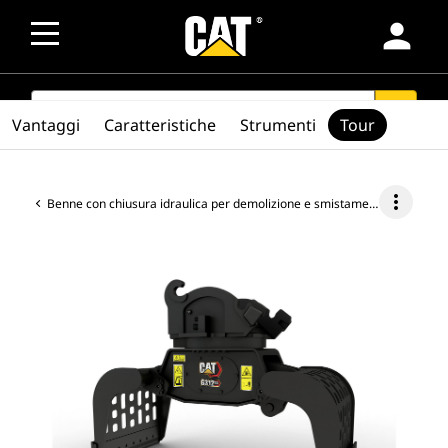
person
SEARCH
search
Vantaggi
Caratteristiche
Strumenti
Tour
more_vert
Benne con chiusura idraulica per demolizione e smistamento