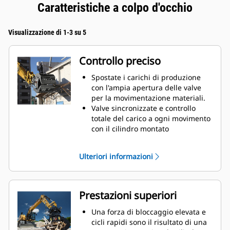
Caratteristiche a colpo d'occhio
Visualizzazione di 1-3 su 5
Controllo preciso
Spostate i carichi di produzione
con l'ampia apertura delle valve
per la movimentazione materiali.
Valve sincronizzate e controllo
totale del carico a ogni movimento
con il cilindro montato
trasversalmente.
Mantenete la presa sui carichi di
Ulteriori informazioni
grandi dimensioni o selezionate,
smistate e riponete i piccoli
materiali con arresti
antiribaltamento per il contatto
Prestazioni superiori
della ganascia da bordo a bordo e
per impedire il ribaltamento.
Una forza di bloccaggio elevata e
Filtrate la sporcizia e altri materiali
cicli rapidi sono il risultato di una