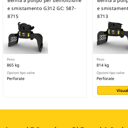
Benna a polipo per demolizione
Benna a poli
e smistamento G312 GC: 587-
e smistament
8715
8713
Peso
Peso
865 kg
814 kg
Opzioni tipo valve
Opzioni tipo valve
Perforate
Perforate
Visual