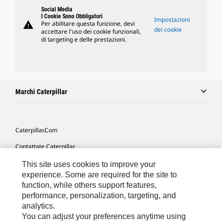
Social Media
I Cookie Sono Obbligatori
Impostazioni
warning
Per abilitare questa funzione, devi
dei cookie
accettare l'uso dei cookie funzionali,
di targeting e delle prestazioni.
Marchi Caterpillar
Caterpillar.com
Contattate Caterpillar
Le Mie Preferenze Di Marketing
This site uses cookies to improve your
experience. Some are required for the site to
Mappa Del Sito
function, while others support features,
performance, personalization, targeting, and
Cookie Settings
analytics.
Informazioni Legali
You can adjust your preferences anytime using