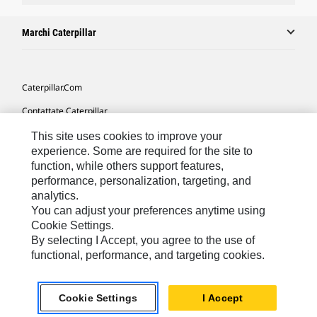
Marchi Caterpillar
Caterpillar.com
Contattate Caterpillar
Le Mie Preferenze Di Marketing
This site uses cookies to improve your
experience. Some are required for the site to
Mappa Del Sito
function, while others support features,
performance, personalization, targeting, and
Cookie Settings
analytics.
Informazioni Legali
You can adjust your preferences anytime using
Cookie Settings.
Tutela Della Privacy
By selecting I Accept, you agree to the use of
functional, performance, and targeting cookies.
Europe - Italian
© 2026 Caterpillar. Tutti i diritti riservati.
Cookie Settings
I Accept