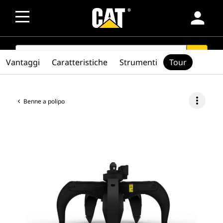
person
SEARCH
search
Vantaggi
Caratteristiche
Strumenti
Tour
more_vert
Benne a polipo