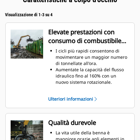
Visualizzazione di 1-3 su 4
Elevate prestazioni con
consumo di combustibile
ridotto
I cicli più rapidi consentono di
movimentare un maggior numero
di tonnellate all'ora.
Aumentate la capacità del flusso
idraulico fino al 160% con un
nuovo sistema rotazionale.
Migliorate il fattore di
riempimento complessivo fino al
Ulteriori informazioni
140-200% grazie alla curvatura
rifinita dei rebbi.
Le macchine Cat sono pre-
programmate con impostazioni
Qualità durevole
ottimali delle prestazioni per la
benna per ottimizzare
La vita utile della benna è
l'abbinamento e l'efficienza della
maggiore grazie agli elementi in