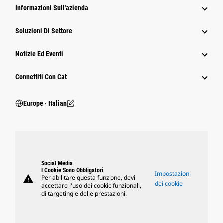
Informazioni Sull'azienda
Soluzioni Di Settore
Notizie Ed Eventi
Connettiti Con Cat
Europe ‧ Italian
Social Media
I Cookie Sono Obbligatori
Impostazioni
warning
Per abilitare questa funzione, devi
dei cookie
accettare l'uso dei cookie funzionali,
di targeting e delle prestazioni.