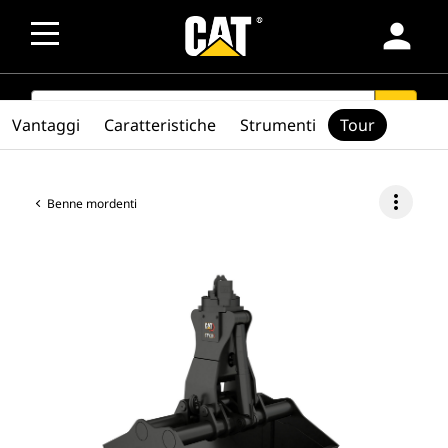
person
SEARCH
search
Vantaggi
Caratteristiche
Strumenti
Tour
more_vert
Benne mordenti