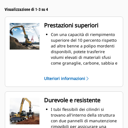
Visualizzazione di 1-3 su 4
Prestazioni superiori
Con una capacità di riempimento
superiore del 10 percento rispetto
ad altre benne a polipo mordenti
disponibili, potete trasferire
volumi elevati di materiali sfusi
come granaglie, carbone, sabbia e
ghiaia.
Movimentate i carichi di
Ulteriori informazioni
produzione con l'ampia apertura
delle valve per il materiale sfuso.
L'elevata forza di chiusura delle
valve della benna, unita
Durevole e resistente
all'apertura e alla chiusura rapide,
consente di ottenere cicli più brevi
I tubi flessibili dei cilindri si
e di rimanere concentrati sul
trovano all'interno della struttura
lavoro per spostare un maggior
con due pannelli di manutenzione
numero di tonnellate all'ora.
rimovibili per assicurare una