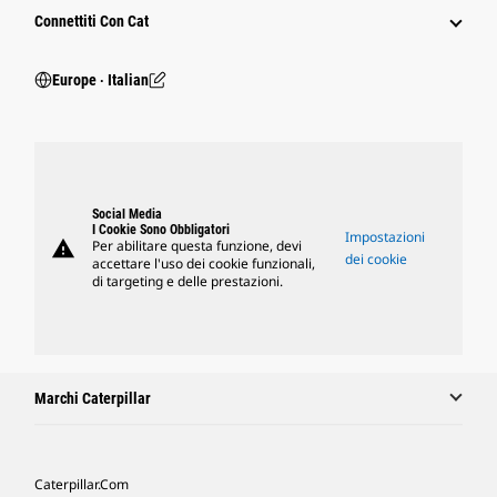
Connettiti Con Cat
Europe ‧ Italian
Social Media
I Cookie Sono Obbligatori
Impostazioni
warning
Per abilitare questa funzione, devi
dei cookie
accettare l'uso dei cookie funzionali,
di targeting e delle prestazioni.
Marchi Caterpillar
Caterpillar.com