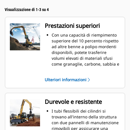
Visualizzazione di 1-3 su 4
Prestazioni superiori
Con una capacità di riempimento
superiore del 10 percento rispetto
ad altre benne a polipo mordenti
disponibili, potete trasferire
volumi elevati di materiali sfusi
come granaglie, carbone, sabbia e
ghiaia.
Movimentate i carichi di
Ulteriori informazioni
produzione con l'ampia apertura
delle valve per il materiale sfuso.
L'elevata forza di chiusura delle
valve della benna, unita
Durevole e resistente
all'apertura e alla chiusura rapide,
consente di ottenere cicli più brevi
I tubi flessibili dei cilindri si
e di rimanere concentrati sul
trovano all'interno della struttura
lavoro per spostare un maggior
con due pannelli di manutenzione
numero di tonnellate all'ora.
rimovibili per assicurare una