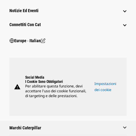
Notizie Ed Eventi
Connettiti Con Cat
Europe ‧ Italian
Social Media
I Cookie Sono Obbligatori
Impostazioni
warning
Per abilitare questa funzione, devi
dei cookie
accettare l'uso dei cookie funzionali,
di targeting e delle prestazioni.
Marchi Caterpillar