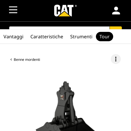
person
SEARCH
search
Vantaggi
Caratteristiche
Strumenti
Tour
more_vert
Benne mordenti