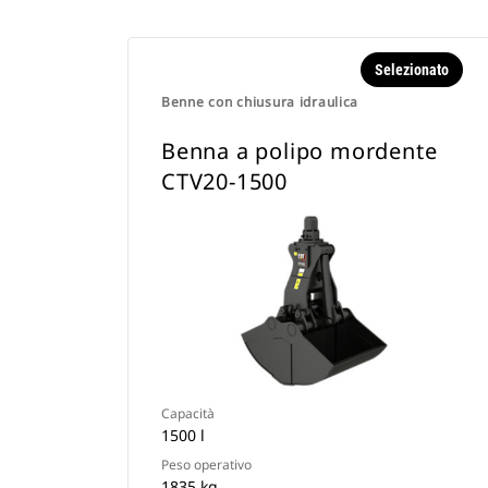
Selezionato
Benne con chiusura idraulica
Benna a polipo mordente
CTV20-1500
Capacità
1500 l
Peso operativo
1835 kg