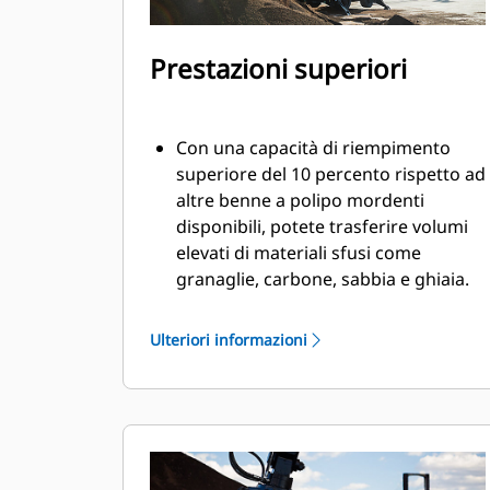
Prestazioni superiori
Con una capacità di riempimento
superiore del 10 percento rispetto ad
altre benne a polipo mordenti
disponibili, potete trasferire volumi
elevati di materiali sfusi come
granaglie, carbone, sabbia e ghiaia.
Movimentate i carichi di produzione
con l'ampia apertura delle valve per il
Ulteriori informazioni
materiale sfuso.
L'elevata forza di chiusura delle valve
della benna, unita all'apertura e alla
chiusura rapide, consente di
ottenere cicli più brevi e di rimanere
concentrati sul lavoro per spostare