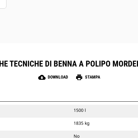
HE TECNICHE DI BENNA A POLIPO MORDE
cloud_download
print
DOWNLOAD
STAMPA
1500 l
1835 kg
No