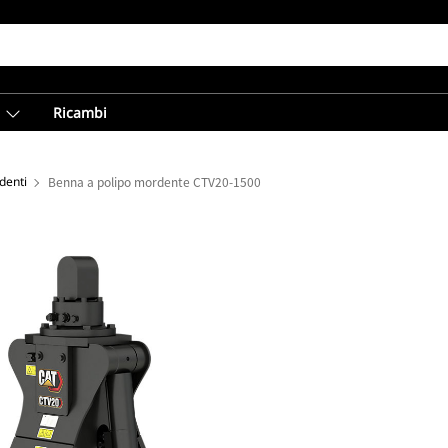
Ricambi
denti
Benna a polipo mordente CTV20-1500