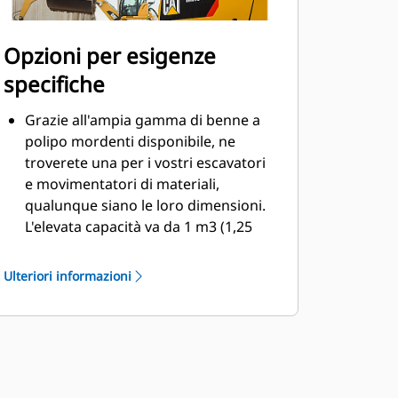
Opzioni per esigenze
specifiche
Grazie all'ampia gamma di benne a
polipo mordenti disponibile, ne
troverete una per i vostri escavatori
e movimentatori di materiali,
qualunque siano le loro dimensioni.
L'elevata capacità va da 1 m3 (1,25
yd3) a 6,1 m3 (8 yd3).
Il tagliente imbullonato per la valva
Ulteriori informazioni
migliora la vita del prodotto ed è
ideale per i materiali più abrasivi.
I taglienti imbullonati migliorano lo
scarico dei materiali viscosi per i
lavori più complessi.