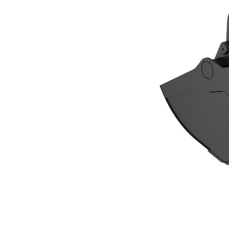
Benna A Polipo Mordente CTV20-1500
Van
Cambia modello