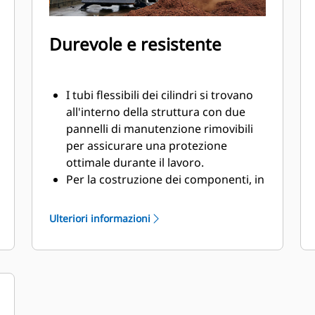
Durevole e resistente
I tubi flessibili dei cilindri si trovano
all'interno della struttura con due
pannelli di manutenzione rimovibili
per assicurare una protezione
ottimale durante il lavoro.
Per la costruzione dei componenti, in
particolare le valve, vengono
impiegati materiali di alta qualità e
Ulteriori informazioni
resistenti all'usura.
I punti di articolazione dotati di
parapolvere e cuscinetti a manicotto
contribuiscono a migliorare la vita
utile del prodotto.
Dotati di ammortizzatori, i due