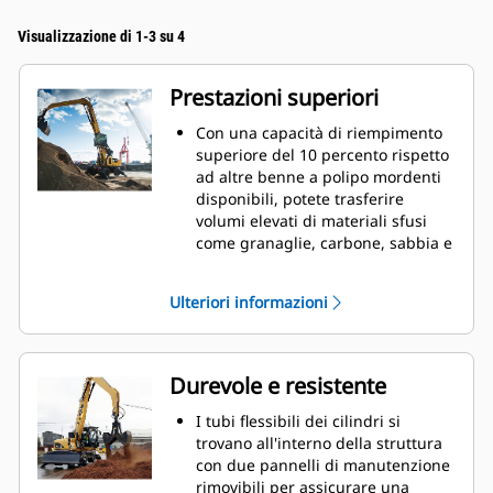
Visualizzazione di 1-3 su 4
Prestazioni superiori
Con una capacità di riempimento
superiore del 10 percento rispetto
ad altre benne a polipo mordenti
disponibili, potete trasferire
volumi elevati di materiali sfusi
come granaglie, carbone, sabbia e
ghiaia.
Movimentate i carichi di
Ulteriori informazioni
produzione con l'ampia apertura
delle valve per il materiale sfuso.
L'elevata forza di chiusura delle
valve della benna, unita
Durevole e resistente
all'apertura e alla chiusura rapide,
consente di ottenere cicli più brevi
I tubi flessibili dei cilindri si
e di rimanere concentrati sul
trovano all'interno della struttura
lavoro per spostare un maggior
con due pannelli di manutenzione
numero di tonnellate all'ora.
rimovibili per assicurare una