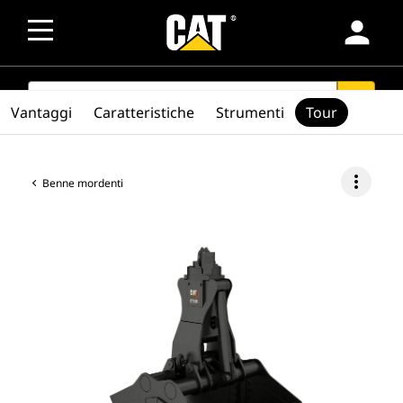
person
SEARCH
search
Vantaggi
Caratteristiche
Strumenti
Tour
more_vert
Benne mordenti