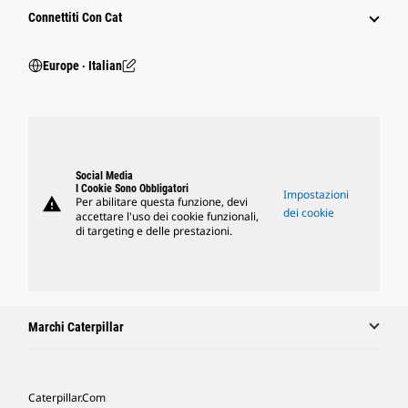
Connettiti Con Cat
Europe ‧ Italian
Social Media
I Cookie Sono Obbligatori
Impostazioni
warning
Per abilitare questa funzione, devi
dei cookie
accettare l'uso dei cookie funzionali,
di targeting e delle prestazioni.
Marchi Caterpillar
Caterpillar.com