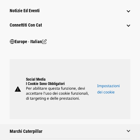
Notizie Ed Eventi
Connettiti Con Cat
Europe ‧ Italian
Social Media
I Cookie Sono Obbligatori
Impostazioni
warning
Per abilitare questa funzione, devi
dei cookie
accettare l'uso dei cookie funzionali,
di targeting e delle prestazioni.
Marchi Caterpillar