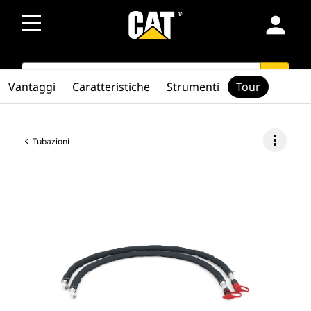
person
SEARCH
search
Vantaggi
Caratteristiche
Strumenti
Tour
more_vert
Tubazioni