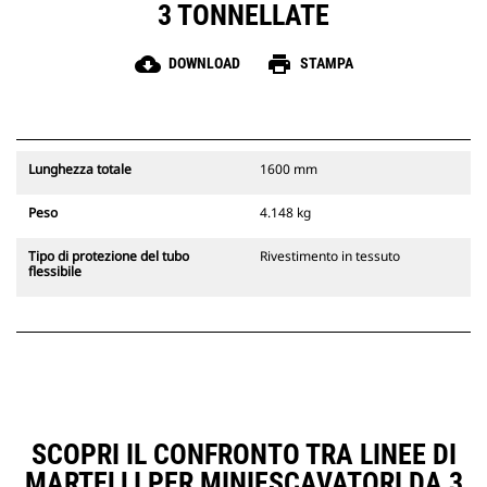
3 TONNELLATE
cloud_download
print
DOWNLOAD
STAMPA
Lunghezza totale
1600 mm
Peso
4.148 kg
Tipo di protezione del tubo
Rivestimento in tessuto
flessibile
SCOPRI IL CONFRONTO TRA LINEE DI
MARTELLI PER MINIESCAVATORI DA 3