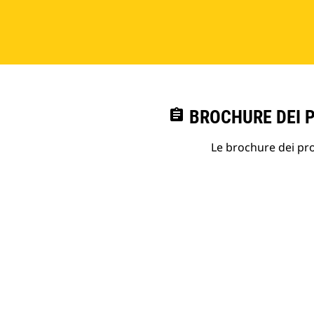
assignment
BROCHURE DEI 
Le brochure dei prod