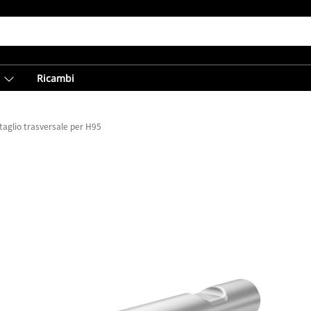
Ricambi
 taglio trasversale per H95