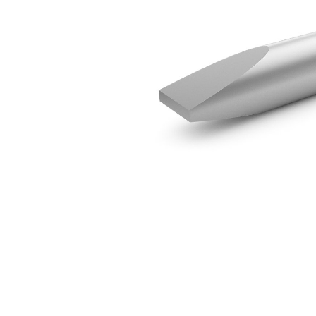
Scalpello A Taglio Trasversale Per H95
Van
Cambia modello