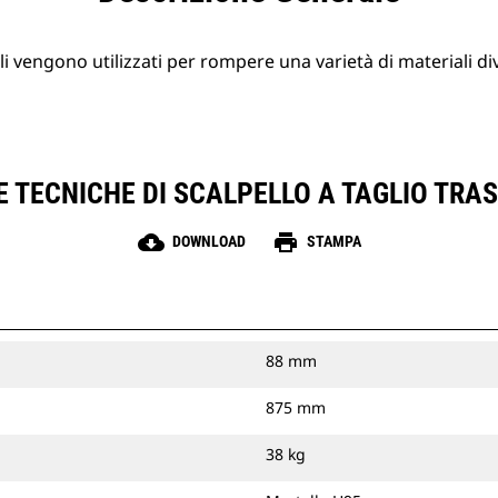
li vengono utilizzati per rompere una varietà di materiali div
 TECNICHE DI SCALPELLO A TAGLIO TRA
cloud_download
print
DOWNLOAD
STAMPA
88 mm
875 mm
38 kg