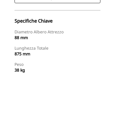
Specifiche Chiave
Diametro Albero Attrezzo
88 mm
Lunghezza Totale
875 mm
Peso
38 kg
Acquista Ora
Richiedi Un Preventivo