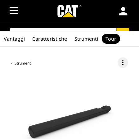
person
SEARCH
search
Vantaggi
Caratteristiche
Strumenti
Tour
more_vert
Strumenti