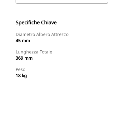
Specifiche Chiave
Diametro Albero Attrezzo
45 mm
Lunghezza Totale
369 mm
Peso
18 kg
Acquista Ora
Richiedi Un Preventivo