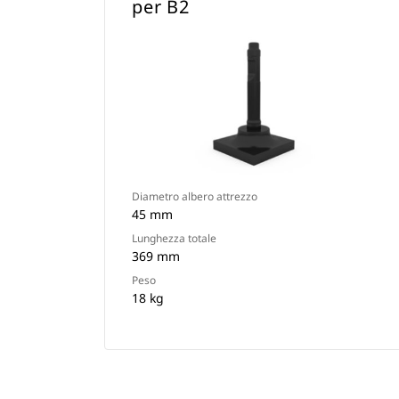
per B2
Diametro albero attrezzo
45 mm
Lunghezza totale
369 mm
Peso
18 kg