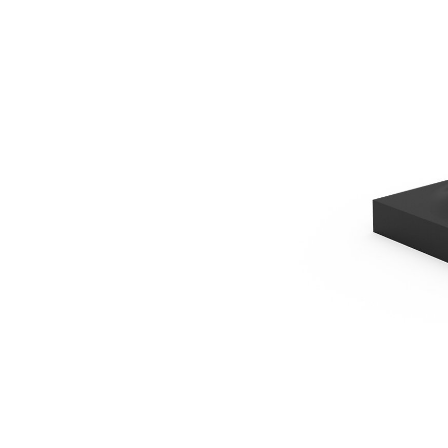
Piastra Di Compattazione Per B2
Van
Cambia modello