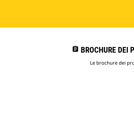
assignment
BROCHURE DEI 
Le brochure dei prod