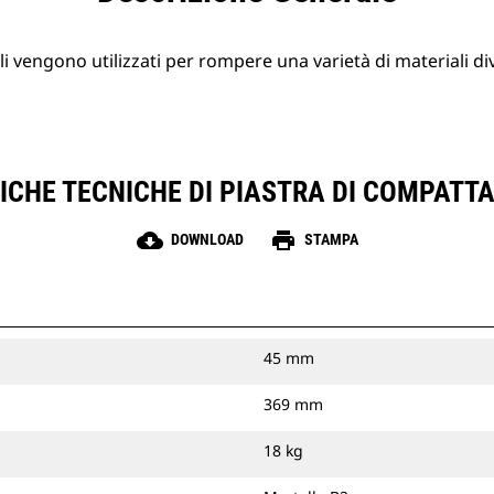
li vengono utilizzati per rompere una varietà di materiali div
ICHE TECNICHE DI PIASTRA DI COMPATTA
cloud_download
print
DOWNLOAD
STAMPA
45 mm
369 mm
18 kg