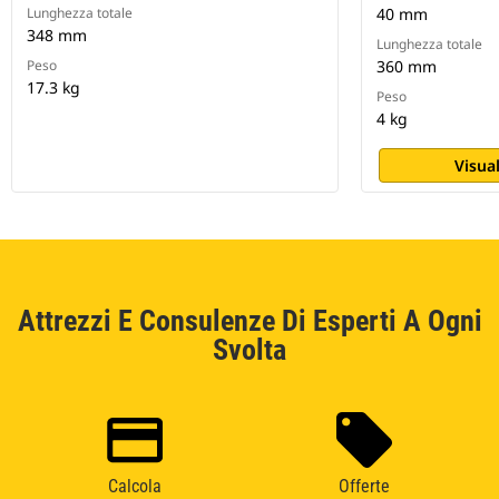
Lunghezza totale
40 mm
348 mm
Lunghezza totale
Peso
360 mm
17.3 kg
Peso
4 kg
Visual
Attrezzi E Consulenze Di Esperti A Ogni
Svolta
Calcola
Offerte