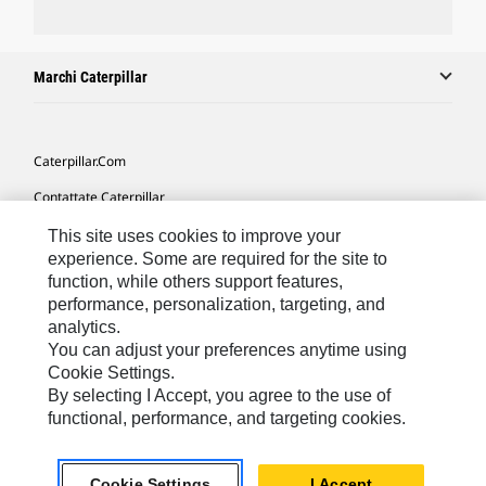
Marchi Caterpillar
Caterpillar.com
Contattate Caterpillar
Le Mie Preferenze Di Marketing
This site uses cookies to improve your
experience. Some are required for the site to
Mappa Del Sito
function, while others support features,
performance, personalization, targeting, and
Cookie Settings
analytics.
Informazioni Legali
You can adjust your preferences anytime using
Cookie Settings.
Tutela Della Privacy
By selecting I Accept, you agree to the use of
functional, performance, and targeting cookies.
Europe - Italian
© 2026 Caterpillar. Tutti i diritti riservati.
Cookie Settings
I Accept