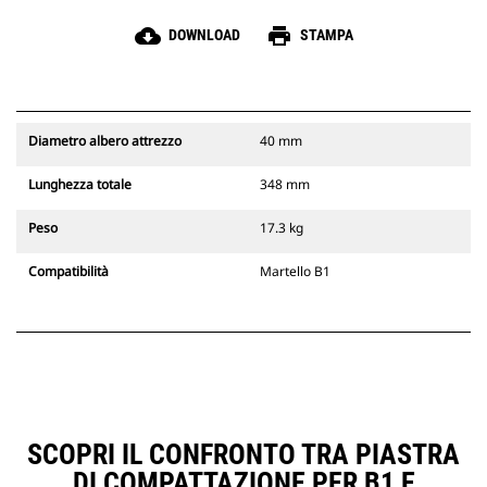
cloud_download
print
DOWNLOAD
STAMPA
Diametro albero attrezzo
40 mm
Lunghezza totale
348 mm
Peso
17.3 kg
Compatibilità
Martello B1
SCOPRI IL CONFRONTO TRA PIASTRA
DI COMPATTAZIONE PER B1 E