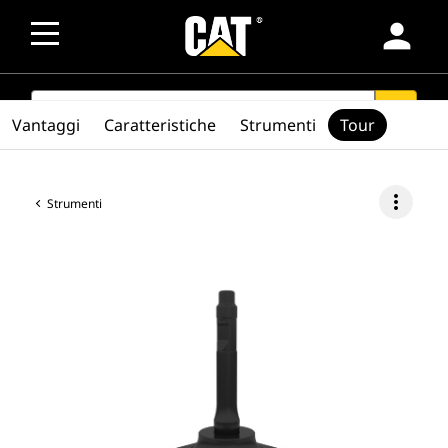
person
SEARCH
search
Vantaggi
Caratteristiche
Strumenti
Tour
more_vert
Strumenti