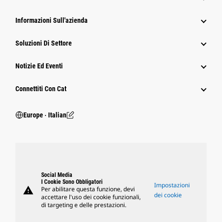
Informazioni Sull'azienda
Soluzioni Di Settore
Notizie Ed Eventi
Connettiti Con Cat
Europe ‧ Italian
Social Media
I Cookie Sono Obbligatori
Impostazioni
warning
Per abilitare questa funzione, devi
dei cookie
accettare l'uso dei cookie funzionali,
di targeting e delle prestazioni.