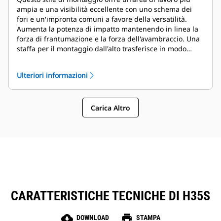
ampia e una visibilità eccellente con uno schema dei
fori e un'impronta comuni a favore della versatilità.
Aumenta la potenza di impatto mantenendo in linea la
forza di frantumazione e la forza dell'avambraccio. Una
staffa per il montaggio dall'alto trasferisce in modo
significativo la sollecitazione di ritorno e flessione
all'estremità dell'avambraccio, riducendo l'impatto sulle
Ulteriori informazioni
strutture della macchina. Una gamma completa di
staffe di montaggio è disponibile in base all'attacco
scelto.
Carica Altro
CARATTERISTICHE TECNICHE DI H35S
cloud_download
print
DOWNLOAD
STAMPA