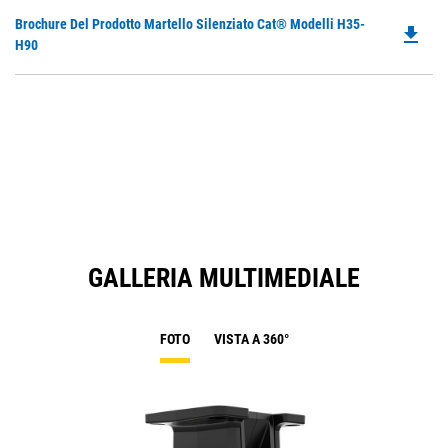
Do
Brochure Del Prodotto Martello Silenziato Cat® Modelli H35-
file_download
P
H90
O
in
a
N
Ta
GALLERIA MULTIMEDIALE
FOTO
VISTA A 360°