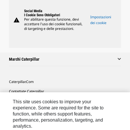
Social Media
I Cookie Sono Obbligatori
Impostazioni
warning
Per abilitare questa funzione, devi
dei cookie
accettare l'uso dei cookie funzionali,
di targeting e delle prestazioni.
Marchi Caterpillar
Caterpillar.com
Contattate Caterpillar
Le Mie Preferenze Di Marketing
This site uses cookies to improve your
experience. Some are required for the site to
Mappa Del Sito
function, while others support features,
performance, personalization, targeting, and
Cookie Settings
analytics.
Informazioni Legali