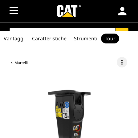
person
SEARCH
search
Vantaggi
Caratteristiche
Strumenti
Tour
more_vert
Martelli