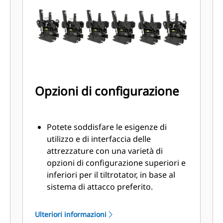
livellamento
SecureLock™ utilizza la tecnologia
dei sensori all'interno del cilindro di
blocco per verificare che lo
strumento sia collegato
correttamente e bloccato
saldamente per ridurre il rischio di
Opzioni di configurazione
caduta o oscillazione dello
strumento stesso
Potete soddisfare le esigenze di
utilizzo e di interfaccia delle
attrezzature con una varietà di
opzioni di configurazione superiori e
inferiori per il tiltrotator, in base al
sistema di attacco preferito.
I tiltrotator con un attacco
imperniato nella parte superiore
Ulteriori informazioni
sono ideali per essere utilizzati