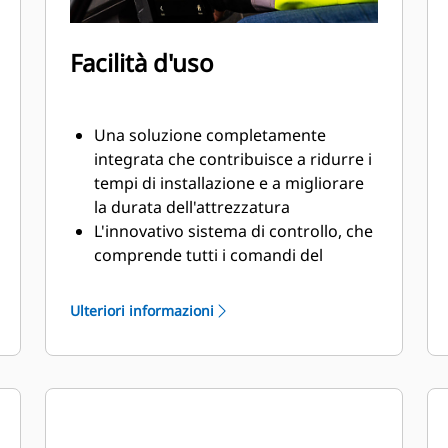
Facilità d'uso
Una soluzione completamente
integrata che contribuisce a ridurre i
tempi di installazione e a migliorare
la durata dell'attrezzatura
L'innovativo sistema di controllo, che
comprende tutti i comandi del
tiltrotator e un sistema di
posizionamento,può essere
Ulteriori informazioni
controllato dal monitor in cabina
Il sensore di inclinazione GS520,
incluso con una posizione di
montaggio protetta standard,invia
un riscontro preciso sulla posizione
di inclinazione al sistema di