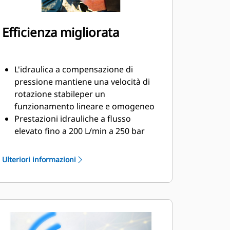
Efficienza migliorata
L'idraulica a compensazione di
pressione mantiene una velocità di
rotazione stabileper un
funzionamento lineare e omogeneo
Prestazioni idrauliche a flusso
elevato fino a 200 L/min a 250 bar
per l'utilizzo con attrezzature a
flusso elevato
Ulteriori informazioni
Il sistema di lubrificazione ha un
punto di ingrassaggio, collegabile al
sistema di lubrificazione automatico
della macchina
La scatola degli ingranaggi è piena
d'olio per assicurare una