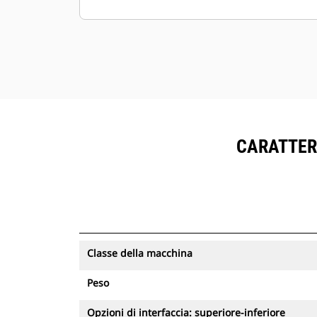
collegate all'attacco durante il
processo di scollegamento.
L'indicatore di verifica visivo
consente all'operatore di avere
conferma visiva, dalla cabina, che
l'attacco ha bloccato correttamente
l'attrezzatura in posizione.
Il modulo a polipo assicura una
CARATTERI
velocità e una sicurezza superiori
rispetto alla movimentazione
manuale di oggetti pesanti
Durante la sostituzione delle
attrezzature, l'operatore rimane in
cabina
Classe della macchina
L'attacco rapido idraulico non
richiede la sostituzione manuale dei
Peso
tubi
I cilindri di inclinazione a doppia
Opzioni di interfaccia: superiore-inferiore