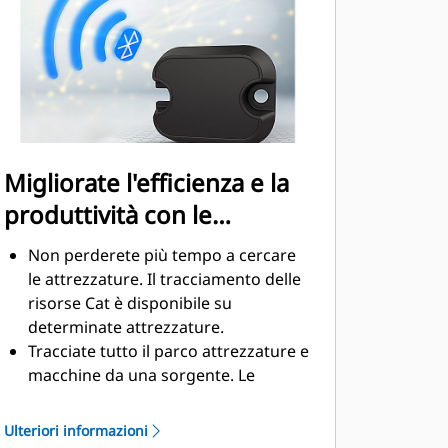
lubrificazione costante ed estendere
la vita utile del rotore
I tubi flessibili in acciaio ad ampio
diametrocontribuiscono a ridurre la
contropressione, a estendere la vita
utile e a semplificare la
manutenzione
Migliorate l'efficienza e la
produttività con le
tecnologie integrate
Non perderete più tempo a cercare
le attrezzature. Il tracciamento delle
risorse Cat è disponibile su
determinate attrezzature.
Tracciate tutto il parco attrezzature e
macchine da una sorgente. Le
attrezzature con tracciamento delle
risorse possono essere visualizzate
Ulteriori informazioni
all'interno di VisionLink® insieme