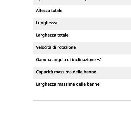
azione dispongono di valvole di
tenuta del carico integrate qualora si
Altezza totale
verifichi un calo di pressione
Lunghezza
Evitando il riposizionamento della
macchina, i tiltrotator contribuiscono
Larghezza totale
a mantenere stabile l'escavatore
migliorando la sicurezza in cantiere.
Velocità di rotazione
Gli operatori saranno anche in grado
di lavorare in spazi stretti riducendo
Gamma angolo di inclinazione +/-
il numero dei movimenti e, di
Capacità massima delle benne
conseguenza,il rischio di incidenti
Larghezza massima delle benne