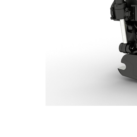
Tiltrotator TRS26: 649-3793
Van
Cambia modello