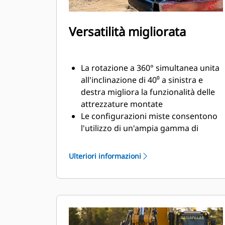
Versatilità migliorata
La rotazione a 360° simultanea unita
all'inclinazione di 40⁰ a sinistra e
destra migliora la funzionalità delle
attrezzature montate
Le configurazioni miste consentono
l'utilizzo di un'ampia gamma di
attrezzature idrauliche e prodotte
per soddisfare le vostre esigenze
Ulteriori informazioni
Possibilità di convertire l'attacco S
standard in attacco S a collegamento
idraulico
Eseguite una varietà di operazioni
quali scavo, livellamento,
compattazione e altre ancora con