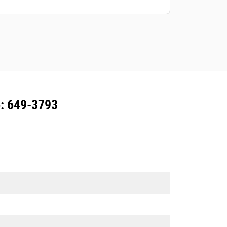
all'attrezzatura con abbonamento
Product Link ™.
Mantenete le risorse in sicurezza. Le
attrezzature con tracciamento delle
risorse inviano un avviso se
superano il confine facilmente
configurabile del cantiere.
: 649-3793