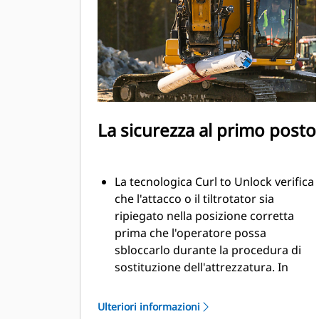
movimenti più precisi senza dover
riposizionare la macchina
Utilizzate il modulo a polipo senza
rimuovere l'attrezzatura inferiore
La sicurezza al primo posto
La tecnologica Curl to Unlock verifica
che l'attacco o il tiltrotator sia
ripiegato nella posizione corretta
prima che l'operatore possa
sbloccarlo durante la procedura di
sostituzione dell'attrezzatura. In
questo modo si garantisce la
sicurezza delle attrezzature durante
Ulteriori informazioni
il lavoro e si garantisce che siano