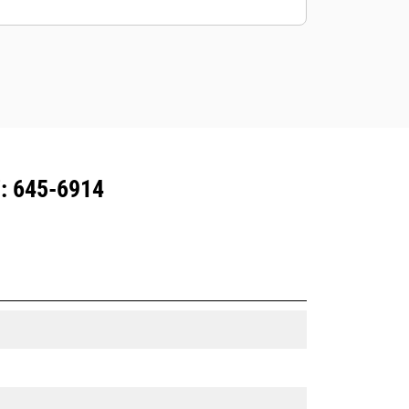
all'attrezzatura con abbonamento
Product Link ™.
Mantenete le risorse in sicurezza. Le
attrezzature con tracciamento delle
risorse inviano un avviso se
superano il confine facilmente
configurabile del cantiere.
: 645-6914