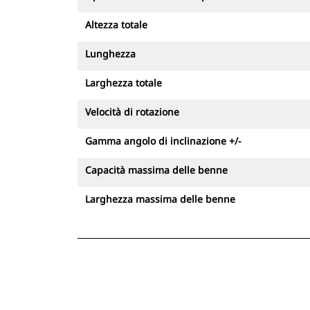
azione dispongono di valvole di
tenuta del carico integrate qualora si
Altezza totale
verifichi un calo di pressione
Lunghezza
Evitando il riposizionamento della
macchina, i tiltrotator contribuiscono
Larghezza totale
a mantenere stabile l'escavatore
migliorando la sicurezza in cantiere.
Velocità di rotazione
Gli operatori saranno anche in grado
di lavorare in spazi stretti riducendo
Gamma angolo di inclinazione +/-
il numero dei movimenti e, di
Capacità massima delle benne
conseguenza,il rischio di incidenti
Larghezza massima delle benne