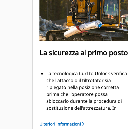
movimenti più precisi senza dover
riposizionare la macchina
Utilizzate il modulo a polipo senza
rimuovere l'attrezzatura inferiore
La sicurezza al primo posto
La tecnologica Curl to Unlock verifica
che l'attacco o il tiltrotator sia
ripiegato nella posizione corretta
prima che l'operatore possa
sbloccarlo durante la procedura di
sostituzione dell'attrezzatura. In
questo modo si garantisce la
sicurezza delle attrezzature durante
Ulteriori informazioni
il lavoro e si garantisce che siano