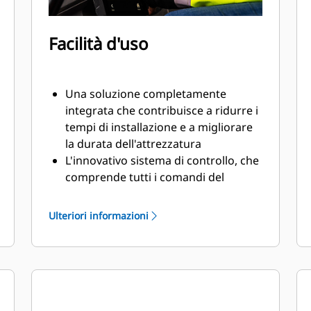
Facilità d'uso
Una soluzione completamente
integrata che contribuisce a ridurre i
tempi di installazione e a migliorare
la durata dell'attrezzatura
L'innovativo sistema di controllo, che
comprende tutti i comandi del
tiltrotator e un sistema di
posizionamento,può essere
Ulteriori informazioni
controllato dal monitor in cabina
Il sensore di inclinazione GS520,
incluso con una posizione di
montaggio protetta standard,invia
un riscontro preciso sulla posizione
di inclinazione al sistema di