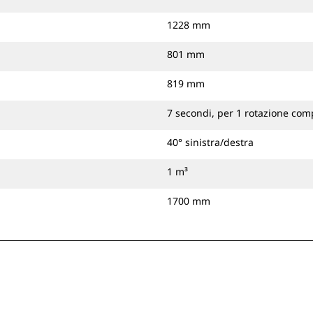
1228 mm
801 mm
819 mm
7 secondi, per 1 rotazione com
40° sinistra/destra
1 m³
1700 mm