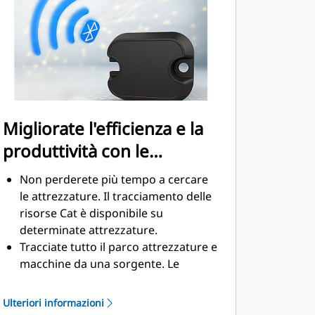
lubrificazione costante ed estendere
la vita utile del rotore
I tubi flessibil in acciaio ad ampio
diametrocontribuiscono a ridurre la
contropressione, a estendere la vita
utile e a semplificare la
manutenzione
Migliorate l'efficienza e la
produttività con le
tecnologie integrate
Non perderete più tempo a cercare
le attrezzature. Il tracciamento delle
risorse Cat è disponibile su
determinate attrezzature.
Tracciate tutto il parco attrezzature e
macchine da una sorgente. Le
attrezzature con tracciamento delle
risorse possono essere visualizzate
Ulteriori informazioni
all'interno di VisionLink® insieme