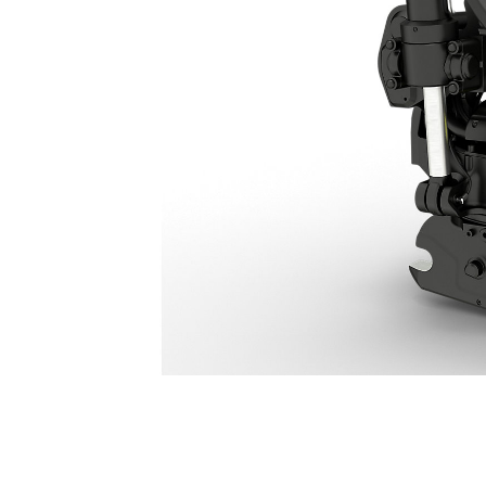
Tiltrotator TRS17: 645-6914
Van
Cambia modello