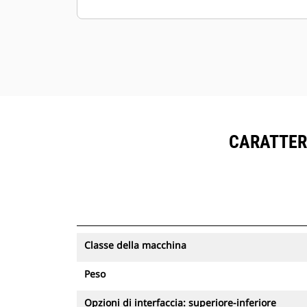
collegate all'attacco durante il
processo di scollegamento.
L'indicatore di verifica visivo
consente all'operatore di avere
conferma visiva, dalla cabina, che
l'attacco ha bloccato correttamente
l'attrezzatura in posizione.
Il modulo a polipo assicura una
CARATTERI
velocità e una sicurezza superiori
rispetto alla movimentazione
manuale di oggetti pesanti
Durante la sostituzione delle
attrezzature, l'operatore rimane in
cabina
Classe della macchina
L'attacco rapido idraulico non
richiede la sostituzione manuale dei
Peso
tubi
I cilindri di inclinazione a doppia
Opzioni di interfaccia: superiore-inferiore