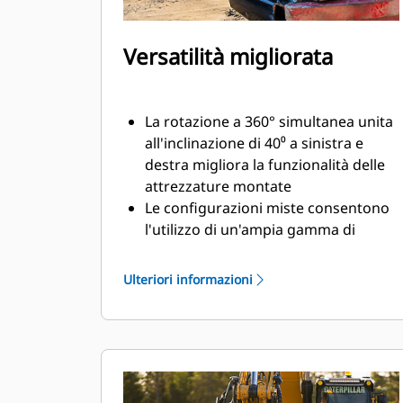
Versatilità migliorata
La rotazione a 360° simultanea unita
all'inclinazione di 40⁰ a sinistra e
destra migliora la funzionalità delle
attrezzature montate
Le configurazioni miste consentono
l'utilizzo di un'ampia gamma di
attrezzature idrauliche e prodotte
per soddisfare le vostre esigenze
Ulteriori informazioni
Possibilità di convertire l'attacco S
standard in attacco S a collegamento
idraulico
Eseguite una varietà di operazioni
quali scavo, livellamento,
compattazione e altre ancora con