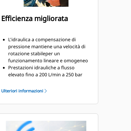
Efficienza migliorata
L'idraulica a compensazione di
pressione mantiene una velocità di
rotazione stabileper un
funzionamento lineare e omogeneo
Prestazioni idrauliche a flusso
elevato fino a 200 L/min a 250 bar
per l'utilizzo con attrezzature a
flusso elevato
Ulteriori informazioni
Il sistema di lubrificazione ha un
punto di ingrassaggio, collegabile al
sistema di lubrificazione automatico
della macchina
La scatola degli ingranaggi è piena
d'olio per assicurare una