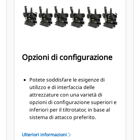
livellamento
SecureLock™ utilizza la tecnologia
dei sensori all'interno del cilindro di
blocco per verificare che lo
strumento sia collegato
correttamente e bloccato
saldamente per ridurre il rischio di
Opzioni di configurazione
caduta o oscillazione dello
strumento stesso
Potete soddisfare le esigenze di
utilizzo e di interfaccia delle
attrezzature con una varietà di
opzioni di configurazione superiori e
inferiori per il tiltrotator, in base al
sistema di attacco preferito.
I tiltrotator con un attacco
imperniato nella parte superiore
Ulteriori informazioni
sono ideali per essere utilizzati