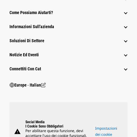
Come Possiamo Aiutarti?
Informazioni Sull'azienda
Soluzioni Di Settore
Notizie Ed Eventi
Connettiti Con Cat
Europe ‧ Italian
Social Media
I Cookie Sono Obbligatori
Impostazioni
warning
Per abilitare questa funzione, devi
dei cookie
accettare l'uso dei cookie funzionali,