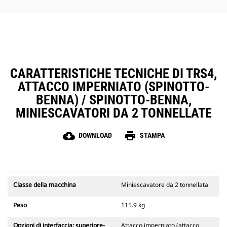
CARATTERISTICHE TECNICHE DI TRS4,
ATTACCO IMPERNIATO (SPINOTTO-
BENNA) / SPINOTTO-BENNA,
MINIESCAVATORI DA 2 TONNELLATE
cloud_download
print
DOWNLOAD
STAMPA
Classe della macchina
Miniescavatore da 2 tonnellata
Peso
115.9 kg
Opzioni di interfaccia: superiore-
Attacco imperniato (attacco