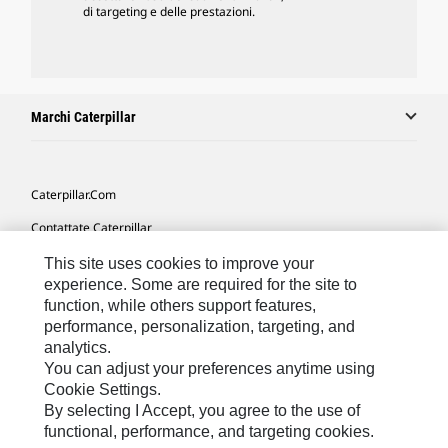
di targeting e delle prestazioni.
Marchi Caterpillar
Caterpillar.com
Contattate Caterpillar
Le Mie Preferenze Di Marketing
This site uses cookies to improve your
experience. Some are required for the site to
Mappa Del Sito
function, while others support features,
performance, personalization, targeting, and
Cookie Settings
analytics.
Informazioni Legali
You can adjust your preferences anytime using
Cookie Settings.
Tutela Della Privacy
By selecting I Accept, you agree to the use of
functional, performance, and targeting cookies.