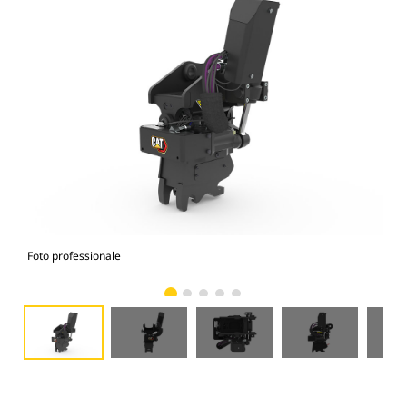
Foto professionale
Vist