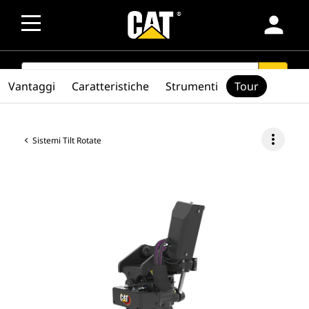
person
SEARCH
search
Vantaggi
Caratteristiche
Strumenti
Tour
more_vert
Sistemi Tilt Rotate