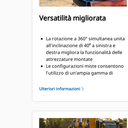
Versatilità migliorata
La rotazione a 360° simultanea unita
all'inclinazione di 40⁰ a sinistra e
destra migliora la funzionalità delle
attrezzature montate
Le configurazioni miste consentono
l'utilizzo di un'ampia gamma di
attrezzature idrauliche e prodotte
per soddisfare le vostre esigenze
Ulteriori informazioni
Possibilità di convertire l'attacco S
standard in attacco S a collegamento
idraulico
Eseguite una varietà di operazioni
quali scavo, livellamento,
compattazione e altre ancora con