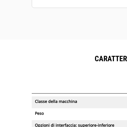
collegate all'attacco durante il
processo di scollegamento.
L'indicatore di verifica visivo
consente all'operatore di avere
conferma visiva, dalla cabina, che
l'attacco ha bloccato correttamente
l'attrezzatura in posizione.
Il modulo a polipo assicura una
CARATTERI
velocità e una sicurezza superiori
rispetto alla movimentazione
manuale di oggetti pesanti
Durante la sostituzione delle
attrezzature, l'operatore rimane in
cabina
Classe della macchina
L'attacco rapido idraulico non
richiede la sostituzione manuale dei
Peso
tubi
I cilindri di inclinazione a doppia
Opzioni di interfaccia: superiore-inferiore