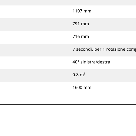
1107 mm
791 mm
716 mm
7 secondi, per 1 rotazione com
40° sinistra/destra
0.8 m³
1600 mm