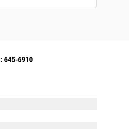
all'attrezzatura con abbonamento
Product Link ™.
Mantenete le risorse in sicurezza. Le
attrezzature con tracciamento delle
risorse inviano un avviso se
superano il confine facilmente
configurabile del cantiere.
: 645-6910