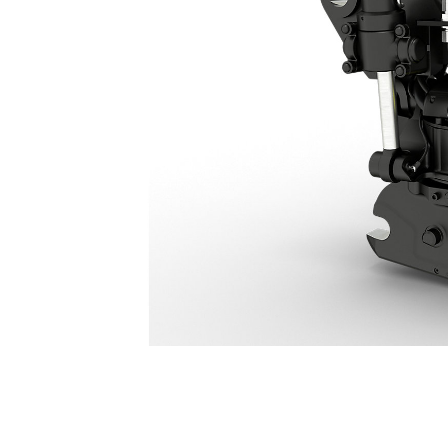
Tiltrotator TRS12: 645-6910
Van
Cambia modello