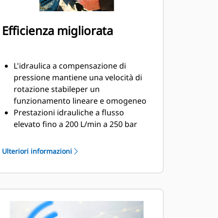
Efficienza migliorata
L'idraulica a compensazione di
pressione mantiene una velocità di
rotazione stabileper un
funzionamento lineare e omogeneo
Prestazioni idrauliche a flusso
elevato fino a 200 L/min a 250 bar
per l'utilizzo con attrezzature a
flusso elevato
Ulteriori informazioni
Il sistema di lubrificazione ha un
punto di ingrassaggio, collegabile al
sistema di lubrificazione automatico
della macchina
La scatola degli ingranaggi è piena
d'olio per assicurare una