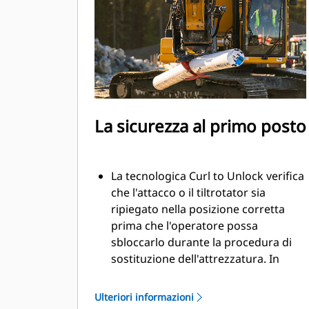
movimenti più precisi senza dover
riposizionare la macchina
Utilizzate il modulo a polipo senza
rimuovere l'attrezzatura inferiore
La sicurezza al primo posto
La tecnologica Curl to Unlock verifica
che l'attacco o il tiltrotator sia
ripiegato nella posizione corretta
prima che l'operatore possa
sbloccarlo durante la procedura di
sostituzione dell'attrezzatura. In
questo modo si garantisce la
sicurezza delle attrezzature durante
Ulteriori informazioni
il lavoro e si garantisce che siano