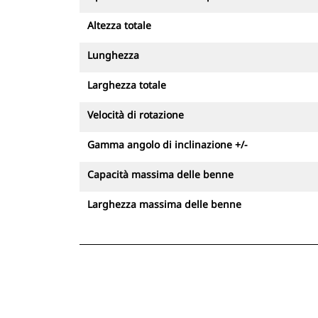
azione dispongono di valvole di
tenuta del carico integrate qualora si
Altezza totale
verifichi un calo di pressione
Lunghezza
Evitando il riposizionamento della
macchina, i tiltrotator contribuiscono
Larghezza totale
a mantenere stabile l'escavatore
migliorando la sicurezza in cantiere.
Velocità di rotazione
Gli operatori saranno anche in grado
di lavorare in spazi stretti riducendo
Gamma angolo di inclinazione +/-
il numero dei movimenti e, di
Capacità massima delle benne
conseguenza,il rischio di incidenti
Larghezza massima delle benne