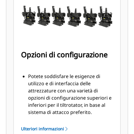
livellamento
SecureLock™ utilizza la tecnologia
dei sensori all'interno del cilindro di
blocco per verificare che lo
strumento sia collegato
correttamente e bloccato
saldamente per ridurre il rischio di
Opzioni di configurazione
caduta o oscillazione dello
strumento stesso
Potete soddisfare le esigenze di
utilizzo e di interfaccia delle
attrezzature con una varietà di
opzioni di configurazione superiori e
inferiori per il tiltrotator, in base al
sistema di attacco preferito.
I tiltrotator con un attacco
imperniato nella parte superiore
Ulteriori informazioni
sono ideali per essere utilizzati