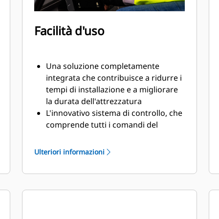
Facilità d'uso
Una soluzione completamente
integrata che contribuisce a ridurre i
tempi di installazione e a migliorare
la durata dell'attrezzatura
L'innovativo sistema di controllo, che
comprende tutti i comandi del
tiltrotator e un sistema di
posizionamento,può essere
Ulteriori informazioni
controllato dal monitor in cabina
Il sensore di inclinazione GS520,
incluso con una posizione di
montaggio protetta standard,invia
un riscontro preciso sulla posizione
di inclinazione al sistema di