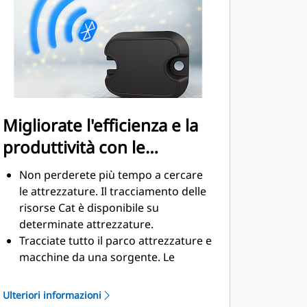
lubrificazione costante ed estendere
la vita utile del rotore
I tubi flessibil in acciaio ad ampio
diametrocontribuiscono a ridurre la
contropressione, a estendere la vita
utile e a semplificare la
manutenzione
Migliorate l'efficienza e la
produttività con le
tecnologie integrate
Non perderete più tempo a cercare
le attrezzature. Il tracciamento delle
risorse Cat è disponibile su
determinate attrezzature.
Tracciate tutto il parco attrezzature e
macchine da una sorgente. Le
attrezzature con tracciamento delle
risorse possono essere visualizzate
Ulteriori informazioni
all'interno di VisionLink® insieme