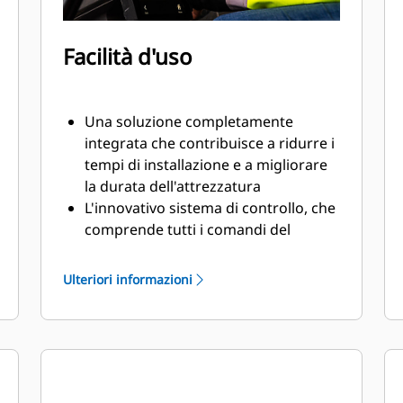
Facilità d'uso
Una soluzione completamente
integrata che contribuisce a ridurre i
tempi di installazione e a migliorare
la durata dell'attrezzatura
L'innovativo sistema di controllo, che
comprende tutti i comandi del
tiltrotator e un sistema di
posizionamento,può essere
Ulteriori informazioni
controllato dal monitor in cabina
Il sensore di inclinazione GS520,
incluso con una posizione di
montaggio protetta standard,invia
un riscontro preciso sulla posizione
di inclinazione al sistema di