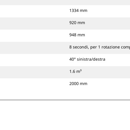
1334 mm
920 mm
948 mm
8 secondi, per 1 rotazione com
40° sinistra/destra
1.6 m³
2000 mm