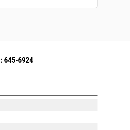
all'attrezzatura con abbonamento
Product Link ™.
Mantenete le risorse in sicurezza. Le
attrezzature con tracciamento delle
risorse inviano un avviso se
superano il confine facilmente
configurabile del cantiere.
: 645-6924