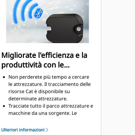
lubrificazione costante ed estendere
la vita utile del rotore
I tubi flessibili in acciaio ad ampio
diametrocontribuiscono a ridurre la
contropressione, a estendere la vita
utile e a semplificare la
manutenzione
Migliorate l'efficienza e la
produttività con le
tecnologie integrate
Non perderete più tempo a cercare
le attrezzature. Il tracciamento delle
risorse Cat è disponibile su
determinate attrezzature.
Tracciate tutto il parco attrezzature e
macchine da una sorgente. Le
attrezzature con tracciamento delle
risorse possono essere visualizzate
Ulteriori informazioni
all'interno di VisionLink® insieme