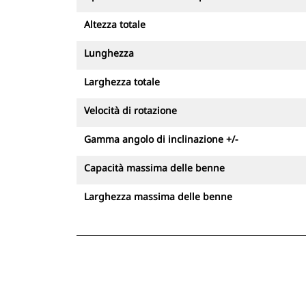
azione dispongono di valvole di
tenuta del carico integrate qualora si
Altezza totale
verifichi un calo di pressione
Lunghezza
Evitando il riposizionamento della
macchina, i tiltrotator contribuiscono
Larghezza totale
a mantenere stabile l'escavatore
migliorando la sicurezza in cantiere.
Velocità di rotazione
Gli operatori saranno anche in grado
di lavorare in spazi stretti riducendo
Gamma angolo di inclinazione +/-
il numero dei movimenti e, di
Capacità massima delle benne
conseguenza,il rischio di incidenti
Larghezza massima delle benne