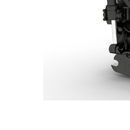
Tiltrotator TRS26: 645-6924
Van
Cambia modello