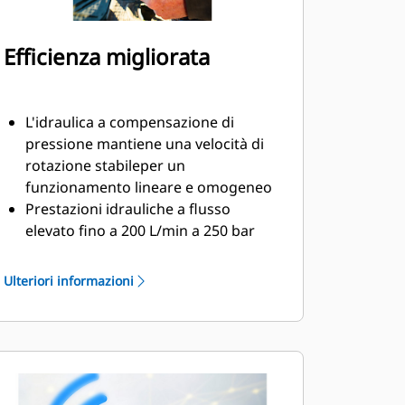
Efficienza migliorata
L'idraulica a compensazione di
pressione mantiene una velocità di
rotazione stabileper un
funzionamento lineare e omogeneo
Prestazioni idrauliche a flusso
elevato fino a 200 L/min a 250 bar
per l'utilizzo con attrezzature a
flusso elevato
Ulteriori informazioni
Il sistema di lubrificazione ha un
punto di ingrassaggio, collegabile al
sistema di lubrificazione automatico
della macchina
La scatola degli ingranaggi è piena
d'olio per assicurare una