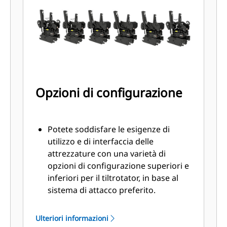
livellamento
SecureLock™ utilizza la tecnologia
dei sensori all'interno del cilindro di
blocco per verificare che lo
strumento sia collegato
correttamente e bloccato
saldamente per ridurre il rischio di
Opzioni di configurazione
caduta o oscillazione dello
strumento stesso
Potete soddisfare le esigenze di
utilizzo e di interfaccia delle
attrezzature con una varietà di
opzioni di configurazione superiori e
inferiori per il tiltrotator, in base al
sistema di attacco preferito.
I tiltrotator con un attacco
imperniato nella parte superiore
Ulteriori informazioni
sono ideali per essere utilizzati