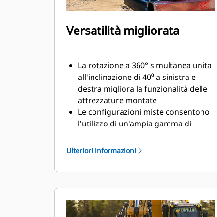
Versatilità migliorata
La rotazione a 360° simultanea unita
all'inclinazione di 40⁰ a sinistra e
destra migliora la funzionalità delle
attrezzature montate
Le configurazioni miste consentono
l'utilizzo di un'ampia gamma di
attrezzature idrauliche e prodotte
per soddisfare le vostre esigenze
Ulteriori informazioni
Possibilità di convertire l'attacco S
standard in attacco S a collegamento
idraulico
Eseguite una varietà di operazioni
quali scavo, livellamento,
compattazione e altre ancora con