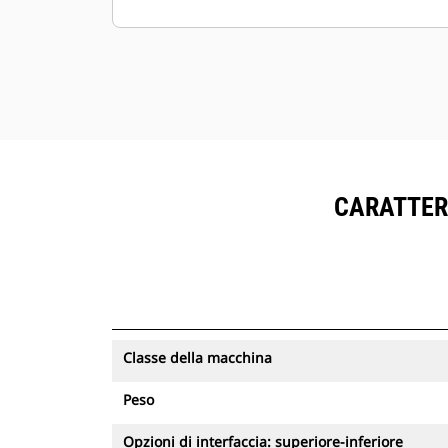
collegate all'attacco durante il
processo di scollegamento.
L'indicatore di verifica visivo
consente all'operatore di avere
conferma visiva, dalla cabina, che
l'attacco ha bloccato correttamente
l'attrezzatura in posizione.
Il modulo a polipo assicura una
CARATTERI
velocità e una sicurezza superiori
rispetto alla movimentazione
manuale di oggetti pesanti
Durante la sostituzione delle
attrezzature, l'operatore rimane in
cabina
Classe della macchina
L'attacco rapido idraulico non
richiede la sostituzione manuale dei
Peso
tubi
I cilindri di inclinazione a doppia
Opzioni di interfaccia: superiore-inferiore