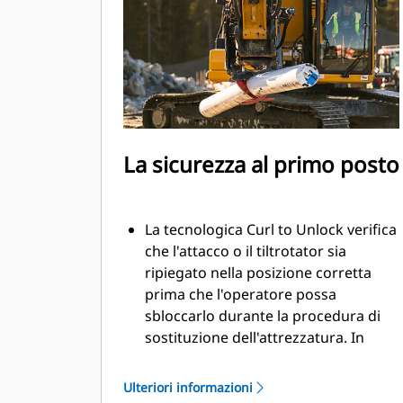
movimenti più precisi senza dover
riposizionare la macchina
Utilizzate il modulo a polipo senza
rimuovere l'attrezzatura inferiore
La sicurezza al primo posto
La tecnologica Curl to Unlock verifica
che l'attacco o il tiltrotator sia
ripiegato nella posizione corretta
prima che l'operatore possa
sbloccarlo durante la procedura di
sostituzione dell'attrezzatura. In
questo modo si garantisce la
sicurezza delle attrezzature durante
Ulteriori informazioni
il lavoro e si garantisce che siano