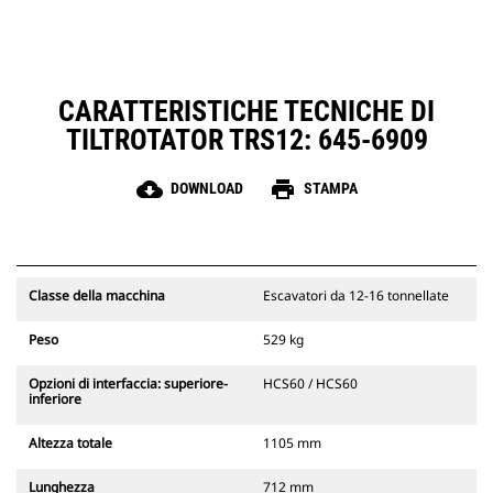
lubrificazione costante ed
estendere la vita utile del rotore
I tubi flessibil in acciaio ad ampio
diametrocontribuiscono a ridurre
la contropressione, a estendere la
CARATTERISTICHE TECNICHE DI
vita utile e a semplificare la
TILTROTATOR TRS12: 645-6909
manutenzione
cloud_download
print
DOWNLOAD
STAMPA
Classe della macchina
Escavatori da 12-16 tonnellate
Peso
529 kg
Opzioni di interfaccia: superiore-
HCS60 / HCS60
inferiore
Altezza totale
1105 mm
Lunghezza
712 mm