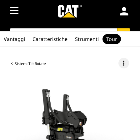
person
SEARCH
search
Vantaggi
Caratteristiche
Strumenti
Tour
more_vert
Sistemi Tilt Rotate