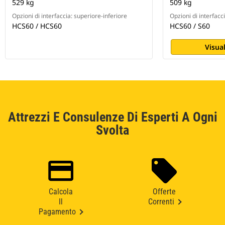
529 kg
509 kg
Opzioni di interfaccia: superiore-inferiore
Opzioni di interfacc
HCS60 / HCS60
HCS60 / S60
Visual
Attrezzi E Consulenze Di Esperti A Ogni
Svolta
Calcola
Offerte
Il
Correnti
Pagamento