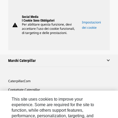
Social Media
I Cookie Sono Obbligatori
Impostazioni
warning
Per abilitare questa funzione, devi
dei cookie
accettare l'uso dei cookie funzionali,
di targeting e delle prestazioni.
Marchi Caterpillar
Caterpillar.com
Contattate Caterpillar
Le Mie Preferenze Di Marketing
This site uses cookies to improve your
experience. Some are required for the site to
Mappa Del Sito
function, while others support features,
performance, personalization, targeting, and
Cookie Settings