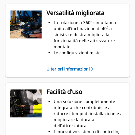
Versatilità migliorata
La rotazione a 360° simultanea
unita all'inclinazione di 40⁰ a
sinistra e destra migliora la
funzionalità delle attrezzature
montate
Le configurazioni miste
consentono l'utilizzo di un'ampia
gamma di attrezzature idrauliche
Ulteriori informazioni
e prodotte per soddisfare le vostre
esigenze
Possibilità di convertire l'attacco S
standard in attacco S a
Facilità d'uso
collegamento idraulico
Eseguite una varietà di operazioni
Una soluzione completamente
quali scavo, livellamento,
integrata che contribuisce a
compattazione e altre ancora con
ridurre i tempi di installazione e a
movimenti più precisi senza dover
migliorare la durata
riposizionare la macchina
dell'attrezzatura
Utilizzate il modulo a polipo senza
L'innovativo sistema di controllo,