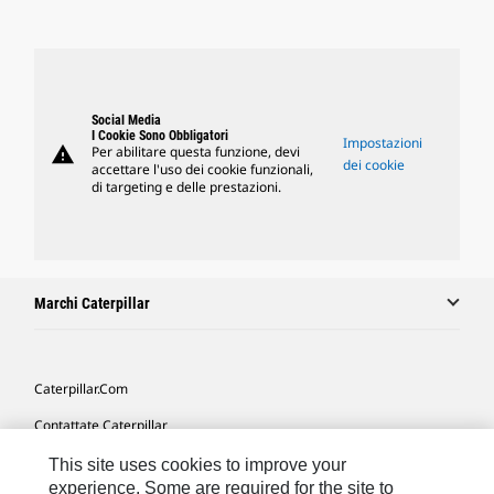
Social Media
I Cookie Sono Obbligatori
Impostazioni
warning
Per abilitare questa funzione, devi
dei cookie
accettare l'uso dei cookie funzionali,
di targeting e delle prestazioni.
Marchi Caterpillar
Caterpillar.com
Contattate Caterpillar
Le Mie Preferenze Di Marketing
This site uses cookies to improve your
experience. Some are required for the site to