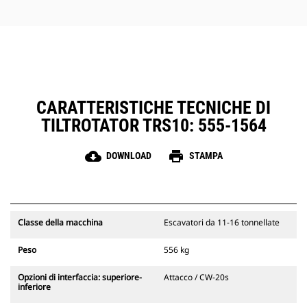
dell'operatore uniche
CARATTERISTICHE TECNICHE DI
TILTROTATOR TRS10: 555-1564
cloud_download
print
DOWNLOAD
STAMPA
Classe della macchina
Escavatori da 11-16 tonnellate
Peso
556 kg
Opzioni di interfaccia: superiore-
Attacco / CW-20s
inferiore