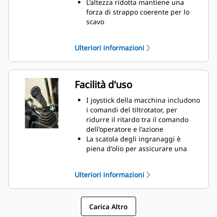
L'altezza ridotta mantiene una
forza di strappo coerente per lo
scavo
L'attacco rapido idraulico consente
la sostituzione delle attrezzature
Ulteriori informazioni
in pochi secondi
Più lavoro come meno macchine e
meno attrezzature
Facilità d'uso
I joystick della macchina includono
i comandi del tiltrotator, per
ridurre il ritardo tra il comando
dell'operatore e l'azione
La scatola degli ingranaggi è
piena d'olio per assicurare una
lubrificazione costante ed
estendere la vita utile del rotore
Ulteriori informazioni
Il sistema di lubrificazione ha un
punto di ingrassaggio, collegabile
all'ingrassaggio della macchina
Carica Altro
Il sistema di controllo innovativo
dispone di quattro impostazioni