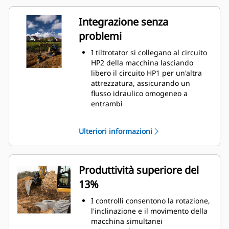
Integrazione senza
problemi
I tiltrotator si collegano al circuito
HP2 della macchina lasciando
libero il circuito HP1 per un'altra
attrezzatura, assicurando un
flusso idraulico omogeneo a
entrambi
Il display è integrato al monitor
della macchina
Ulteriori informazioni
Il sistema di posizionamento si
collega a Cat GRADE con 3D
Produttività superiore del
13%
I controlli consentono la rotazione,
l'inclinazione e il movimento della
macchina simultanei