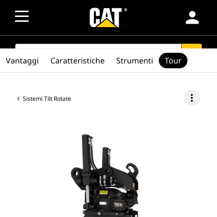
person
SEARCH
search
Vantaggi
Caratteristiche
Strumenti
Tour
more_vert
Sistemi Tilt Rotate