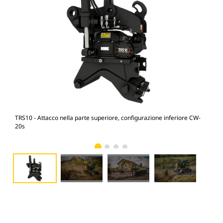
TRS10 - Attacco nella parte superiore, configurazione inferiore CW-
M31
20s