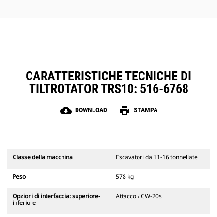
dell'operatore uniche
CARATTERISTICHE TECNICHE DI
TILTROTATOR TRS10: 516-6768
cloud_download
print
DOWNLOAD
STAMPA
Classe della macchina
Escavatori da 11-16 tonnellate
Peso
578 kg
Opzioni di interfaccia: superiore-
Attacco / CW-20s
inferiore