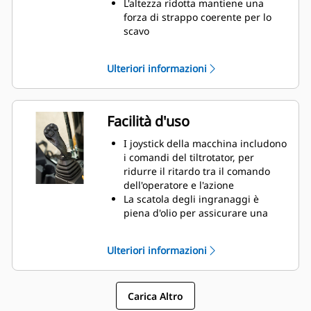
L'altezza ridotta mantiene una
forza di strappo coerente per lo
scavo
L'attacco rapido idraulico consente
la sostituzione delle attrezzature
Ulteriori informazioni
in pochi secondi
Più lavoro come meno macchine e
meno attrezzature
Facilità d'uso
I joystick della macchina includono
i comandi del tiltrotator, per
ridurre il ritardo tra il comando
dell'operatore e l'azione
La scatola degli ingranaggi è
piena d'olio per assicurare una
lubrificazione costante ed
estendere la vita utile del rotore
Ulteriori informazioni
Il sistema di lubrificazione ha un
punto di ingrassaggio, collegabile
all'ingrassaggio della macchina
Carica Altro
Il sistema di controllo innovativo
dispone di quattro impostazioni