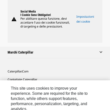
Social Media
I Cookie Sono Obbligatori
Impostazioni
warning
Per abilitare questa funzione, devi
dei cookie
accettare l'uso dei cookie funzionali,
di targeting e delle prestazioni.
Marchi Caterpillar
Caterpillar.com
Contattate Caterpillar
Le Mie Preferenze Di Marketing
This site uses cookies to improve your
experience. Some are required for the site to
Mappa Del Sito
function, while others support features,
performance, personalization, targeting, and
Cookie Settings
analytics.