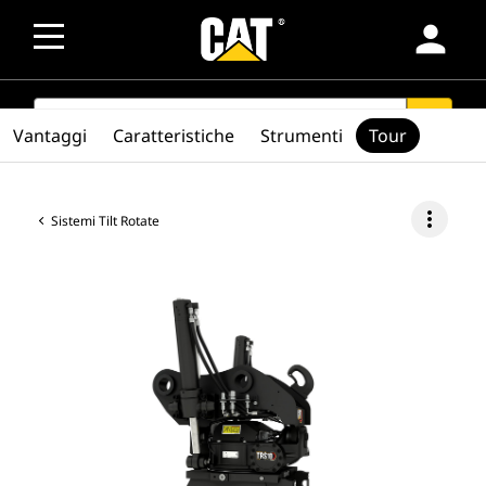
person
SEARCH
search
Vantaggi
Caratteristiche
Strumenti
Tour
more_vert
Sistemi Tilt Rotate