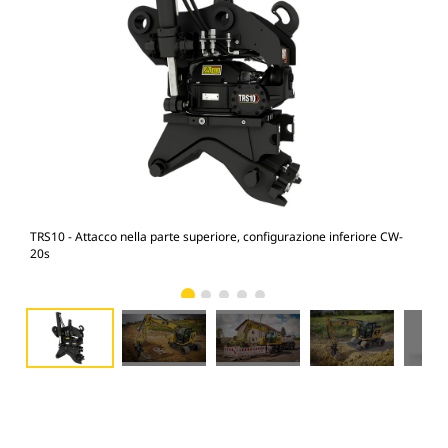
TRS10 - Attacco nella parte superiore, configurazione inferiore CW-
M31
20s