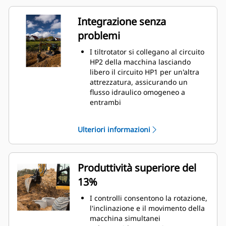
Integrazione senza
problemi
I tiltrotator si collegano al circuito
HP2 della macchina lasciando
libero il circuito HP1 per un'altra
attrezzatura, assicurando un
flusso idraulico omogeneo a
entrambi
Il display è integrato al monitor
della macchina
Ulteriori informazioni
Il sistema di posizionamento si
collega a Cat GRADE con 3D
Produttività superiore del
13%
I controlli consentono la rotazione,
l'inclinazione e il movimento della
macchina simultanei