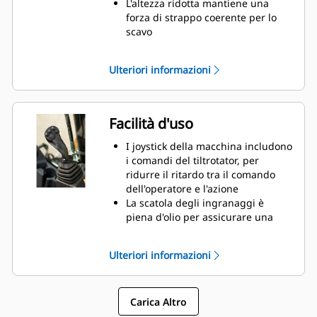
L'altezza ridotta mantiene una
forza di strappo coerente per lo
scavo
L'attacco rapido idraulico consente
la sostituzione delle attrezzature
Ulteriori informazioni
in pochi secondi
Più lavoro come meno macchine e
meno attrezzature
Facilità d'uso
I joystick della macchina includono
i comandi del tiltrotator, per
ridurre il ritardo tra il comando
dell'operatore e l'azione
La scatola degli ingranaggi è
piena d'olio per assicurare una
lubrificazione costante ed
estendere la vita utile del rotore
Ulteriori informazioni
Il sistema di lubrificazione ha un
punto di ingrassaggio, collegabile
all'ingrassaggio della macchina
Carica Altro
Il sistema di controllo innovativo
dispone di quattro impostazioni