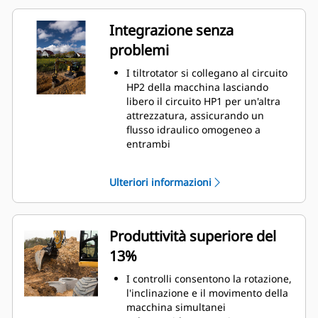
Integrazione senza
problemi
I tiltrotator si collegano al circuito
HP2 della macchina lasciando
libero il circuito HP1 per un'altra
attrezzatura, assicurando un
flusso idraulico omogeneo a
entrambi
Il display è integrato al monitor
della macchina
Ulteriori informazioni
Il sistema di posizionamento si
collega a Cat GRADE con 3D
Produttività superiore del
13%
I controlli consentono la rotazione,
l'inclinazione e il movimento della
macchina simultanei