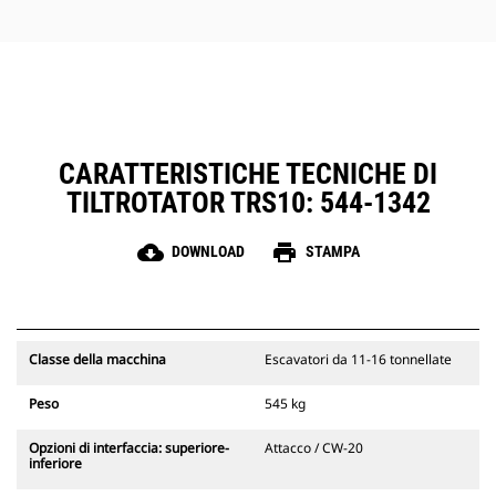
dell'operatore uniche
CARATTERISTICHE TECNICHE DI
TILTROTATOR TRS10: 544-1342
cloud_download
print
DOWNLOAD
STAMPA
Classe della macchina
Escavatori da 11-16 tonnellate
Peso
545 kg
Opzioni di interfaccia: superiore-
Attacco / CW-20
inferiore