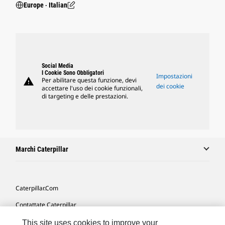
Europe ‧ Italian
Social Media
I Cookie Sono Obbligatori
Impostazioni
warning
Per abilitare questa funzione, devi
dei cookie
accettare l'uso dei cookie funzionali,
di targeting e delle prestazioni.
Marchi Caterpillar
Caterpillar.com
Contattate Caterpillar
Le Mie Preferenze Di Marketing
This site uses cookies to improve your