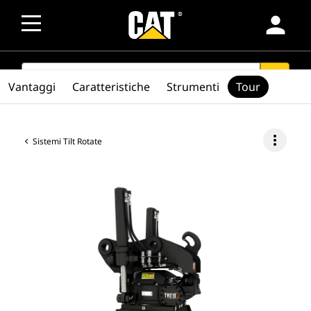
person
SEARCH
search
Vantaggi
Caratteristiche
Strumenti
Tour
more_vert
Sistemi Tilt Rotate