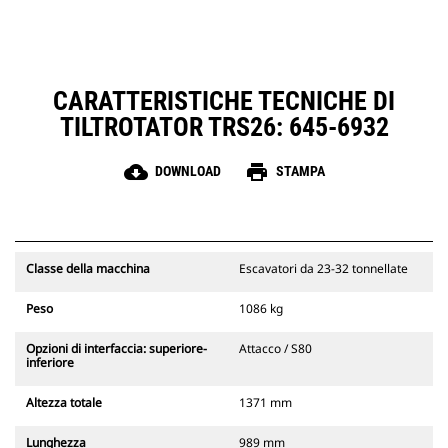
lubrificazione costante ed
estendere la vita utile del rotore
I tubi flessibili in acciaio ad ampio
diametrocontribuiscono a ridurre
la contropressione, a estendere la
CARATTERISTICHE TECNICHE DI
vita utile e a semplificare la
TILTROTATOR TRS26: 645-6932
manutenzione
cloud_download
print
DOWNLOAD
STAMPA
Classe della macchina
Escavatori da 23-32 tonnellate
Peso
1086 kg
Opzioni di interfaccia: superiore-
Attacco / S80
inferiore
Altezza totale
1371 mm
Lunghezza
989 mm