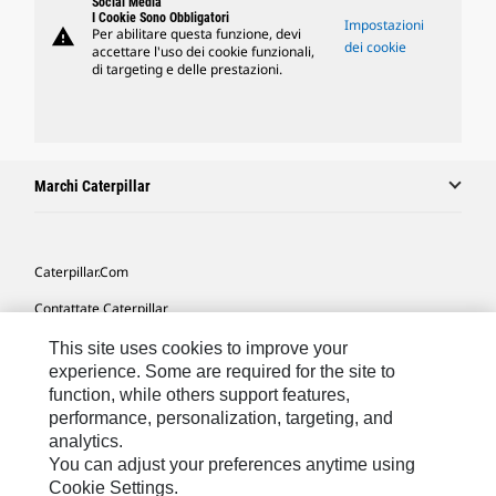
Social Media
I Cookie Sono Obbligatori
Impostazioni
warning
Per abilitare questa funzione, devi
dei cookie
accettare l'uso dei cookie funzionali,
di targeting e delle prestazioni.
Marchi Caterpillar
Caterpillar.com
Contattate Caterpillar
Le Mie Preferenze Di Marketing
This site uses cookies to improve your
experience. Some are required for the site to
Mappa Del Sito
function, while others support features,
performance, personalization, targeting, and
Cookie Settings
analytics.
Informazioni Legali
You can adjust your preferences anytime using
Cookie Settings.
Tutela Della Privacy