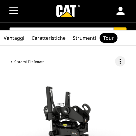
person
SEARCH
search
Vantaggi
Caratteristiche
Strumenti
Tour
more_vert
Sistemi Tilt Rotate