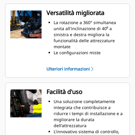
Versatilità migliorata
La rotazione a 360° simultanea
unita all'inclinazione di 40⁰ a
sinistra e destra migliora la
funzionalità delle attrezzature
montate
Le configurazioni miste
consentono l'utilizzo di un'ampia
gamma di attrezzature idrauliche
Ulteriori informazioni
e prodotte per soddisfare le vostre
esigenze
Possibilità di convertire l'attacco S
standard in attacco S a
Facilità d'uso
collegamento idraulico
Eseguite una varietà di operazioni
Una soluzione completamente
quali scavo, livellamento,
integrata che contribuisce a
compattazione e altre ancora con
ridurre i tempi di installazione e a
movimenti più precisi senza dover
migliorare la durata
riposizionare la macchina
dell'attrezzatura
Utilizzate il modulo a polipo senza
L'innovativo sistema di controllo,