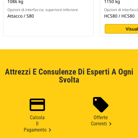
1086 kg
1150 kg
Opzioni di interfaccia: superiore-inferiore
Opzioni di interfacc
Attacco / S80
HCS80 / HCS80
Visual
Attrezzi E Consulenze Di Esperti A Ogni
Svolta
Calcola
Offerte
Il
Correnti
Pagamento