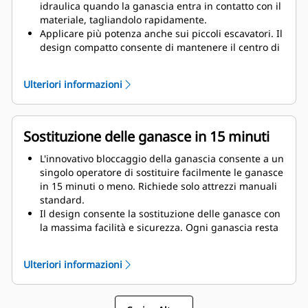
idraulica quando la ganascia entra in contatto con il
materiale, tagliandolo rapidamente.
Applicare più potenza anche sui piccoli escavatori. Il
design compatto consente di mantenere il centro di
gravità il più vicino possibile alla macchina.
Ottenere le massime prestazioni e un supporto
Ulteriori informazioni
totale con una soluzione di demolizione Cat
completa. I programmi per MP sono integrati nel
display dell'operatore Cat di prossima generazione.
Un singolo punto di assistenza per l'intero sistema
Sostituzione delle ganasce in 15 minuti
presso il proprio dealer Cat.
L'innovativo bloccaggio della ganascia consente a un
singolo operatore di sostituire facilmente le ganasce
in 15 minuti o meno. Richiede solo attrezzi manuali
standard.
Il design consente la sostituzione delle ganasce con
la massima facilità e sicurezza. Ogni ganascia resta
stabile sul supporto incluso, anche nei cantieri più
dissestati.
Ulteriori informazioni
Il modello MP324 accetta i seguenti tipi di ganasce: