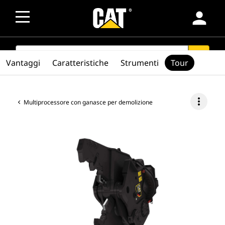
person
SEARCH
search
Vantaggi
Caratteristiche
Strumenti
Tour
more_vert
Multiprocessore con ganasce per demolizione