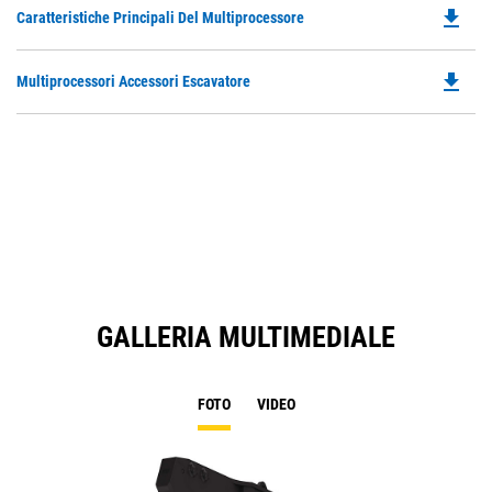
file_download
Do
Caratteristiche Principali Del Multiprocessore
P
O
file_download
Do
Multiprocessori Accessori Escavatore
in
P
a
O
N
in
Ta
a
N
Ta
GALLERIA MULTIMEDIALE
FOTO
VIDEO