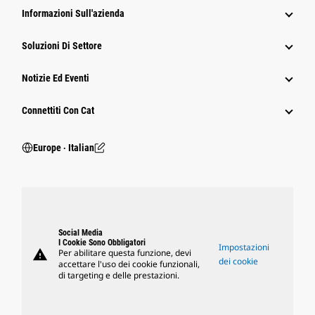
Informazioni Sull'azienda
Soluzioni Di Settore
Notizie Ed Eventi
Connettiti Con Cat
Europe ‧ Italian
Social Media
I Cookie Sono Obbligatori
Impostazioni
warning
Per abilitare questa funzione, devi
dei cookie
accettare l'uso dei cookie funzionali,
di targeting e delle prestazioni.