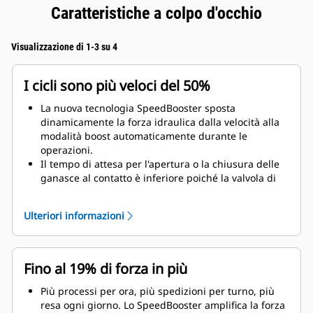
Caratteristiche a colpo d'occhio
Visualizzazione di 1-3 su 4
I cicli sono più veloci del 50%
La nuova tecnologia SpeedBooster sposta
dinamicamente la forza idraulica dalla velocità alla
modalità boost automaticamente durante le
operazioni.
Il tempo di attesa per l'apertura o la chiusura delle
ganasce al contatto è inferiore poiché la valvola di
velocità imposta automaticamente il flusso veloce in
assenza di carico.
Ulteriori informazioni
La massima forza di frantumazione/taglio è
applicata non appena la ganascia è a contatto con il
materiale.
Fino al 19% di forza in più
Più processi per ora, più spedizioni per turno, più
resa ogni giorno. Lo SpeedBooster amplifica la forza