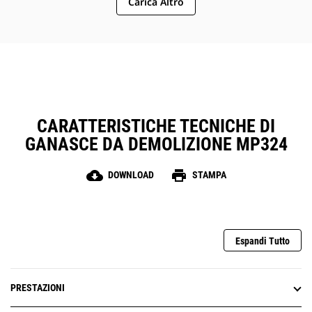
Carica Altro
CARATTERISTICHE TECNICHE DI
GANASCE DA DEMOLIZIONE MP324
cloud_download
print
DOWNLOAD
STAMPA
Espandi Tutto
PRESTAZIONI