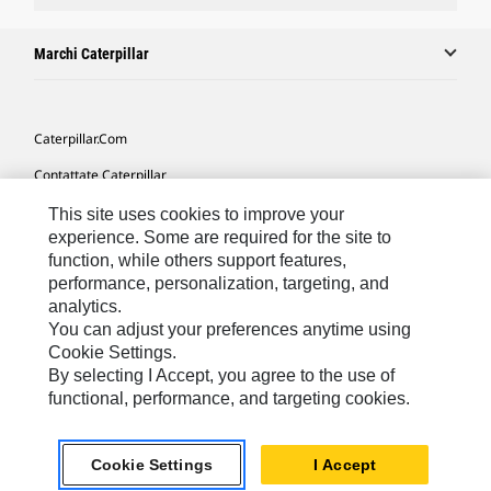
Marchi Caterpillar
Caterpillar.com
Contattate Caterpillar
Le Mie Preferenze Di Marketing
This site uses cookies to improve your
experience. Some are required for the site to
Mappa Del Sito
function, while others support features,
performance, personalization, targeting, and
Cookie Settings
analytics.
Informazioni Legali
You can adjust your preferences anytime using
Cookie Settings.
Tutela Della Privacy
By selecting I Accept, you agree to the use of
functional, performance, and targeting cookies.
Europe - Italian
© 2026 Caterpillar. Tutti i diritti riservati.
Cookie Settings
I Accept