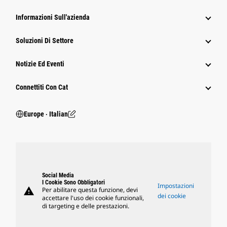
Informazioni Sull'azienda
Soluzioni Di Settore
Notizie Ed Eventi
Connettiti Con Cat
Europe ‧ Italian
Social Media
I Cookie Sono Obbligatori
Impostazioni
warning
Per abilitare questa funzione, devi
dei cookie
accettare l'uso dei cookie funzionali,
di targeting e delle prestazioni.