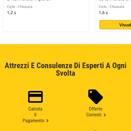
Ciclo - Chiusura
Ciclo - Chiusura
1,2 s
1,6 s
Visual
Attrezzi E Consulenze Di Esperti A Ogni
Svolta
Calcola
Offerte
Il
Correnti
Pagamento