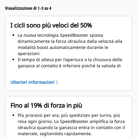
Visualizzazione di 1-3 su 4
I cicli sono più veloci del 50%
La nuova tecnologia SpeedBooster sposta
dinamicamente la forza idraulica dalla velocità alla
modalità boost automaticamente durante le
operazioni.
Il tempo di attesa per l'apertura o la chiusura delle
ganasce al contatto è inferiore poiché la valvola di
velocità imposta automaticamente il flusso veloce in
assenza di carico.
Ulteriori informazioni
La massima forza di frantumazione/taglio è
applicata non appena la ganascia è a contatto con il
materiale.
Fino al 19% di forza in più
Più processi per ora, più spedizioni per turno, più
resa ogni giorno. Lo SpeedBooster amplifica la forza
idraulica quando la ganascia entra in contatto con il
materiale, tagliandolo rapidamente.