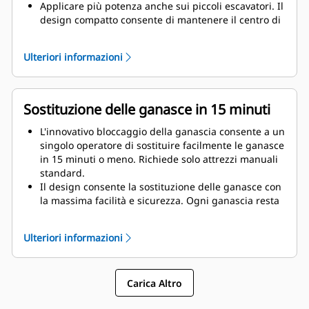
Applicare più potenza anche sui piccoli escavatori. Il
design compatto consente di mantenere il centro di
gravità il più vicino possibile alla macchina.
Ottenere le massime prestazioni e un supporto
Ulteriori informazioni
totale con una soluzione di demolizione Cat
completa. I programmi per MP sono integrati nel
display dell'operatore Cat di prossima generazione.
Un singolo punto di assistenza per l'intero sistema
Sostituzione delle ganasce in 15 minuti
presso il proprio dealer Cat.
L'innovativo bloccaggio della ganascia consente a un
singolo operatore di sostituire facilmente le ganasce
in 15 minuti o meno. Richiede solo attrezzi manuali
standard.
Il design consente la sostituzione delle ganasce con
la massima facilità e sicurezza. Ogni ganascia resta
stabile sul supporto incluso, anche nei cantieri più
dissestati.
Ulteriori informazioni
Il modello MP324 accetta i seguenti tipi di ganasce:
Carica Altro