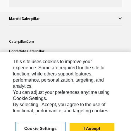
Marchi Caterpillar
Caterpillar.com
Contattate Caterpillar
Le Mie Preferenze Di Marketing
This site uses cookies to improve your
experience. Some are required for the site to
Mappa Del Sito
function, while others support features,
performance, personalization, targeting, and
Cookie Settings
analytics.
Informazioni Legali
You can adjust your preferences anytime using
Cookie Settings.
Tutela Della Privacy
By selecting I Accept, you agree to the use of
functional, performance, and targeting cookies.
Europe - Italian
© 2026 Caterpillar. Tutti i diritti riservati.
Cookie Settings
I Accept