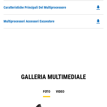
file_download
Do
Caratteristiche Principali Del Multiprocessore
P
O
file_download
Do
Multiprocessori Accessori Escavatore
in
P
a
O
N
in
Ta
a
N
Ta
GALLERIA MULTIMEDIALE
FOTO
VIDEO