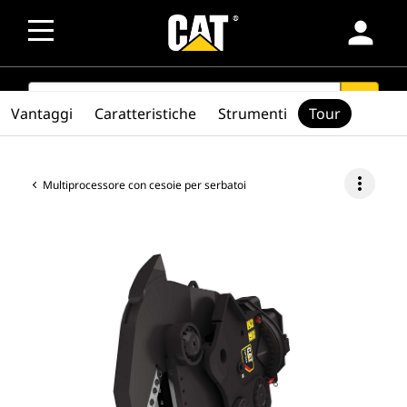
person
SEARCH
search
Vantaggi
Caratteristiche
Strumenti
Tour
more_vert
Multiprocessore con cesoie per serbatoi