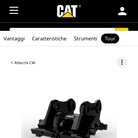
person
SEARCH
search
Vantaggi
Caratteristiche
Strumenti
Tour
more_vert
Attacchi CW