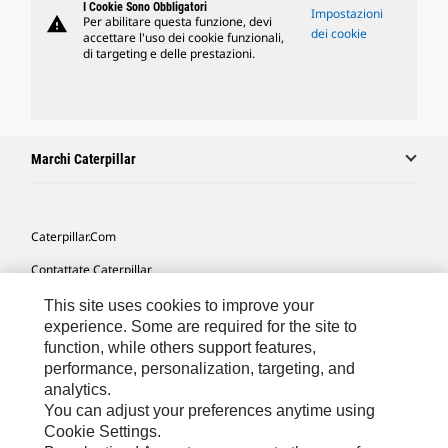
I Cookie Sono Obbligatori
Impostazioni
warning
Per abilitare questa funzione, devi
dei cookie
accettare l'uso dei cookie funzionali,
di targeting e delle prestazioni.
Marchi Caterpillar
Caterpillar.com
Contattate Caterpillar
Le Mie Preferenze Di Marketing
This site uses cookies to improve your
experience. Some are required for the site to
Mappa Del Sito
function, while others support features,
performance, personalization, targeting, and
Cookie Settings
analytics.
Informazioni Legali
You can adjust your preferences anytime using
Cookie Settings.
Tutela Della Privacy