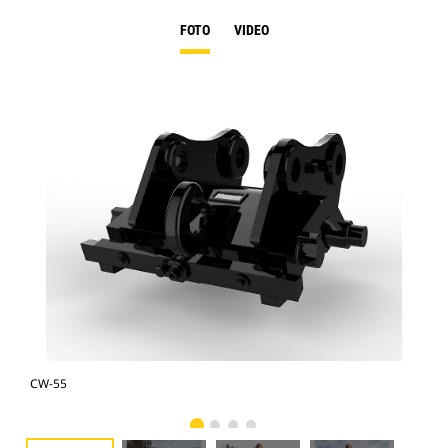
FOTO
VIDEO
CW-55
CW