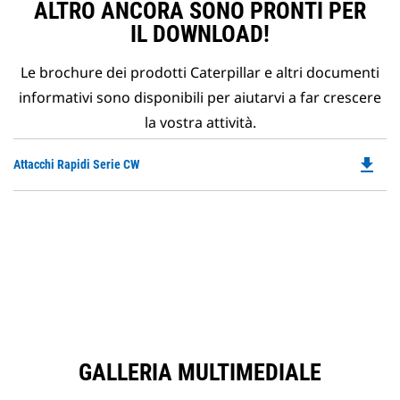
ALTRO ANCORA SONO PRONTI PER
IL DOWNLOAD!
Le brochure dei prodotti Caterpillar e altri documenti
informativi sono disponibili per aiutarvi a far crescere
la vostra attività.
file_download
Do
Attacchi Rapidi Serie CW
P
O
in
a
N
Ta
GALLERIA MULTIMEDIALE