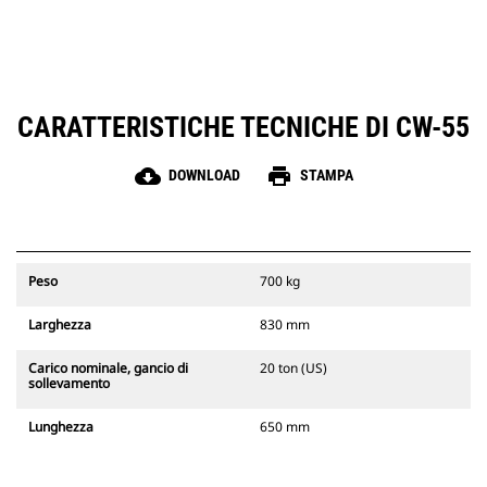
CARATTERISTICHE TECNICHE DI CW-55
cloud_download
print
DOWNLOAD
STAMPA
Peso
700 kg
Larghezza
830 mm
Carico nominale, gancio di
20 ton (US)
sollevamento
Lunghezza
650 mm