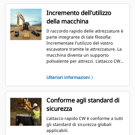
Incremento dell'utilizzo
della macchina
Il raccordo rapido delle attrezzature è
parte integrante di tale filosofia:
Incrementate l'utilizzo del vostro
escavatore tramite le attrezzature. La
macchina diventa un supporto
polivalente per attrezzi. L'attacco CW è
diventato lo standard del settore con
oltre 50.000 unità vendute negli ultimi
Ulteriori informazioni
40 anni. Esso è intercambiabile tra
macchine di classi diverse ed è stato
progettato per l'uso con oltre 700
diverse macchine, sia Cat che non Cat.
Conforme agli standard di
sicurezza
L'attacco rapido CW è conforme a tutti
gli standard di sicurezza globali
applicabili.