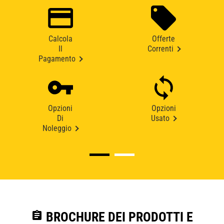
Calcola
Offerte
Il
Correnti
Pagamento
Opzioni
Opzioni
Di
Usato
Noleggio
assignment
BROCHURE DEI PRODOTTI E