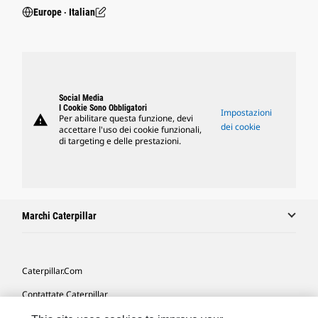
Europe ‧ Italian
Social Media
I Cookie Sono Obbligatori
Impostazioni
warning
Per abilitare questa funzione, devi
dei cookie
accettare l'uso dei cookie funzionali,
di targeting e delle prestazioni.
Marchi Caterpillar
Caterpillar.com
Contattate Caterpillar
Le Mie Preferenze Di Marketing