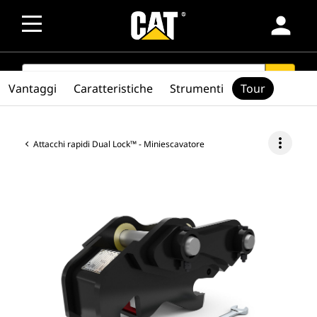
person
SEARCH
search
Vantaggi
Caratteristiche
Strumenti
Tour
more_vert
Attacchi rapidi Dual Lock™ - Miniescavatore