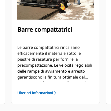
Barre compattatrici
Le barre compattatrici rincalzano
efficacemente il materiale sotto le
piastre di rasatura per fornire la
precompattazione. Le velocità regolabili
delle rampe di avviamento e arresto
garantiscono la finitura ottimale del
manto stradale mentre un'impostazione
di velocità automatica regola le
Ulteriori informazioni
variazioni di velocità della
pavimentazione.