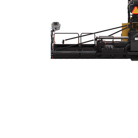
Rasatore Con Barra Compattatrice SE60 VT
Van
Cambia modello