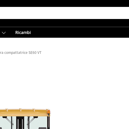
Ricambi
ra compattatrice SE60 VT