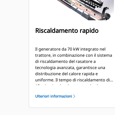
Riscaldamento rapido
Il generatore da 70 kW integrato nel
trattore, in combinazione con il sistema
di riscaldamento del rasatore a
tecnologia avanzata, garantisce una
distribuzione del calore rapida e
uniforme. Il tempo di riscaldamento di
15 minuti su larghezze standard
consente maggiore produzione
Ulteriori informazioni
giornaliera e minor consumo di
combustibile grazie a un tempo di
attesa minore delle piastre di rasatura