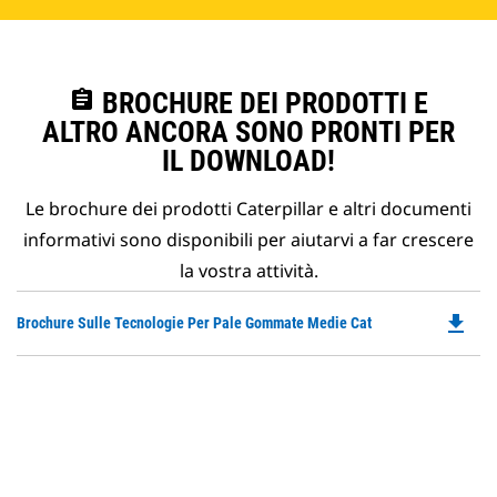
assignment
BROCHURE DEI PRODOTTI E
ALTRO ANCORA SONO PRONTI PER
IL DOWNLOAD!
Le brochure dei prodotti Caterpillar e altri documenti
informativi sono disponibili per aiutarvi a far crescere
la vostra attività.
file_download
Do
Brochure Sulle Tecnologie Per Pale Gommate Medie Cat
P
O
in
a
N
Ta