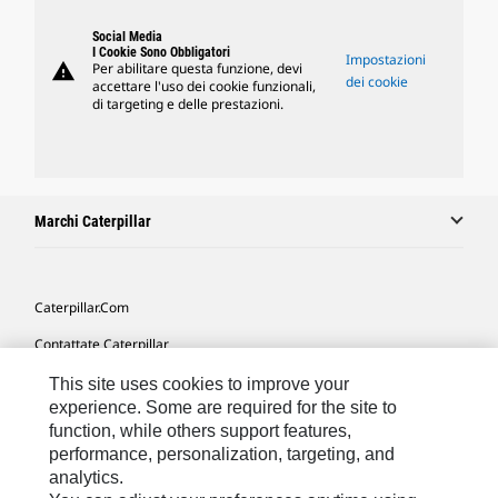
Social Media
I Cookie Sono Obbligatori
Impostazioni
warning
Per abilitare questa funzione, devi
dei cookie
accettare l'uso dei cookie funzionali,
di targeting e delle prestazioni.
Marchi Caterpillar
Caterpillar.com
Contattate Caterpillar
Le Mie Preferenze Di Marketing
This site uses cookies to improve your
experience. Some are required for the site to
Mappa Del Sito
function, while others support features,
performance, personalization, targeting, and
Cookie Settings
analytics.
Informazioni Legali