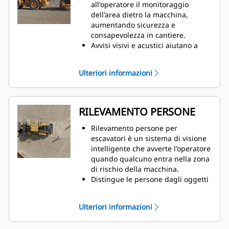
ulteriori informazioni, rivolgetevi
all'operatore il monitoraggio
al vostro dealer Cat.
dell'area dietro la macchina,
aumentando sicurezza e
consapevolezza in cantiere.
Avvisi visivi e acustici aiutano a
ridurre il rischio di collisione con
oggetti fermi o in movimento.
Ulteriori informazioni
Il sistema segnala la presenza di
un oggetto nella zona critica
posteriore quando la macchina è
in folle o in retromarcia.
RILEVAMENTO PERSONE
I livelli di avviso (1-5) cambiano in
base alla velocità di avanzamento,
Rilevamento persone per
riducendo falsi impropri e
escavatori è un sistema di visione
aumentando l'accettazione e la
intelligente che avverte l'operatore
consapevolezza dell'operatore.
quando qualcuno entra nella zona
di rischio della macchina.
Distingue le persone dagli oggetti
sullo sfondo e può rilevare
contemporaneamente più
Ulteriori informazioni
operatori in movimento o fermi.
Tre livelli di avviso si adattano