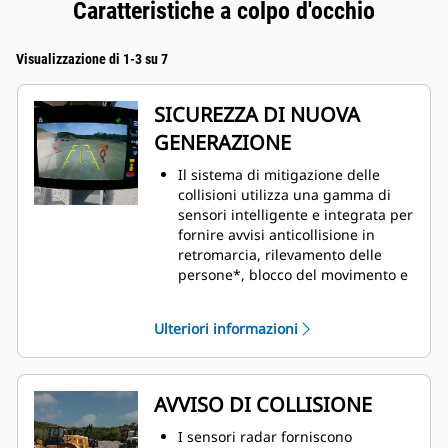
Caratteristiche a colpo d'occhio
Visualizzazione di 1-3 su 7
SICUREZZA DI NUOVA
GENERAZIONE
Il sistema di mitigazione delle
collisioni utilizza una gamma di
sensori intelligente e integrata per
fornire avvisi anticollisione in
retromarcia, rilevamento delle
persone*, blocco del movimento e
frenata automatica di emergenza.
Questo sistema combina le
Ulteriori informazioni
capacità di rilevamento di diverse
tecnologie per supportare gli
operatori e promuovere
comportamenti più sicuri.
AVVISO DI COLLISIONE
Disponibile di serie in fabbrica o
come kit di aggiornamento. Per
I sensori radar forniscono