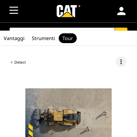
person
SEARCH
search
Vantaggi
Strumenti
Tour
more_vert
Detect