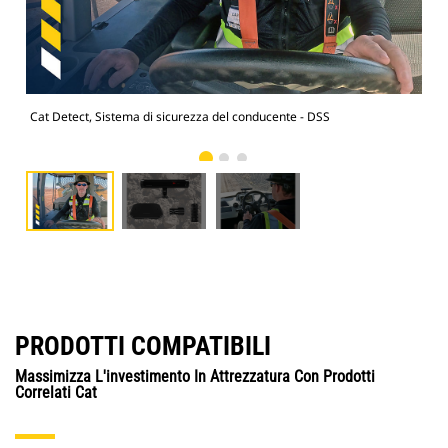
Cat Detect, Sistema di sicurezza del conducente - DSS
Cat
PRODOTTI COMPATIBILI
Massimizza L'investimento In Attrezzatura Con Prodotti
Correlati Cat