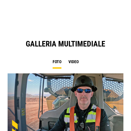
a
N
Ta
GALLERIA MULTIMEDIALE
FOTO
VIDEO