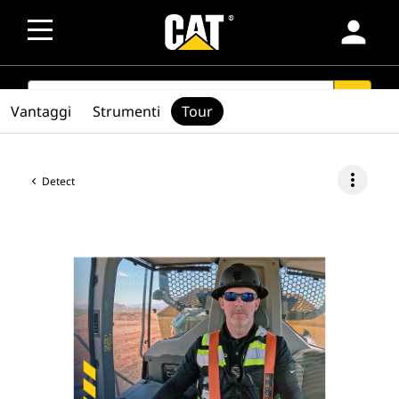
person
SEARCH
search
Vantaggi
Strumenti
Tour
more_vert
Detect