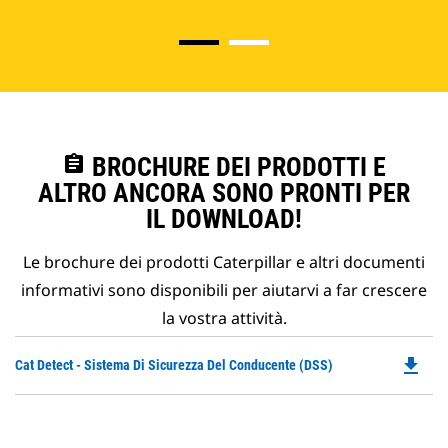
assignment
BROCHURE DEI PRODOTTI E
ALTRO ANCORA SONO PRONTI PER
IL DOWNLOAD!
Le brochure dei prodotti Caterpillar e altri documenti
informativi sono disponibili per aiutarvi a far crescere
la vostra attività.
file_download
Do
Cat Detect - Sistema Di Sicurezza Del Conducente (DSS)
P
O
in