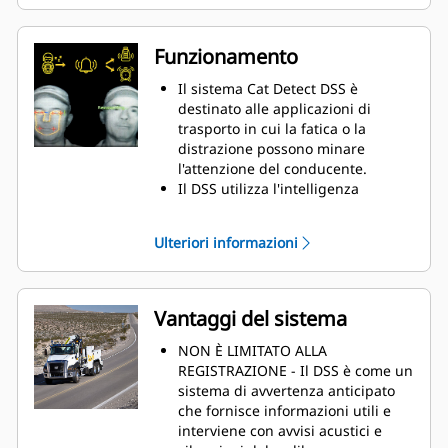
momentaneamente l'attenzione
durante la guida, sia per fatica che
per distrazione: è un fenomeno
Funzionamento
naturale, conseguenza dell'essere
umani.
Il sistema Cat Detect DSS è
Sebbene la distrazione e la
destinato alle applicazioni di
distrazione possano passare
trasporto in cui la fatica o la
inosservate, le conseguenze
distrazione possono minare
possono cambiare la vita.
l'attenzione del conducente.
Il DSS utilizza l'intelligenza
artificiale per rilevare i segnali
fisiologici di fatica o distrazione.
Ulteriori informazioni
Quando si rilevato un evento di
disattenzione, il sistema richiama
l'operatore all'attenzione tramite
segnali acustici e vibrazioni del
Vantaggi del sistema
sedile.
Il sistema DSS acquisisce i dati
NON È LIMITATO ALLA
degli eventi e trasmette un file
REGISTRAZIONE - Il DSS è come un
sicuro e crittografato al centro di
sistema di avvertenza anticipato
monitoraggio Caterpillar, attivo 24
che fornisce informazioni utili e
ore su 24, 7 giorni su 7.
interviene con avvisi acustici e