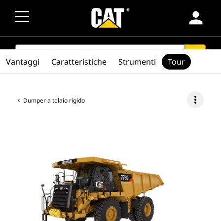
person
SEARCH
search
Vantaggi
Caratteristiche
Strumenti
Tour
more_vert
Dumper a telaio rigido