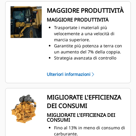
MAGGIORE PRODUTTIVITÀ
MAGGIORE PRODUTTIVITÀ
Trasportate i materiali più
velocemente a una velocità di
marcia superiore.
Garantite più potenza a terra con
un aumento del 7% della coppia.
Strategia avanzata di controllo
elettronico della produttività
(APECS, Advanced Productivity
Ulteriori informazioni
Electronic Control Strategy)
I comandi della trasmissione
trasferiscono maggiore coppia ai
cambi, producendo cicli più rapidi,
MIGLIORATE L'EFFICIENZA
in modo più evidente sulle
DEI CONSUMI
pendenze.
Assicuratevi una maggiore
MIGLIORATE L'EFFICIENZA DEI
produttività utilizzando un sistema
CONSUMI
di controllo della trazione (TCS) più
Fino al 13% in meno di consumo di
reattivo.
carburante.