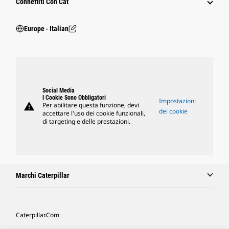
Connettiti Con Cat
Europe ‧ Italian
Social Media
I Cookie Sono Obbligatori
Impostazioni
warning
Per abilitare questa funzione, devi
dei cookie
accettare l'uso dei cookie funzionali,
di targeting e delle prestazioni.
Marchi Caterpillar
Caterpillar.com