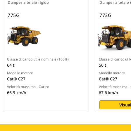
Dumper a telaio rigido
Dumper a telaio 
775G
773G
Classe di carico utile nominale (100%)
Classe di carico ut
64 t
56 t
Modello motore
Modello motore
Cat® C27
Cat® C27
Velocità massima - Carico
Velocità massima - 
66.9 km/h
67.6 km/h
Visual