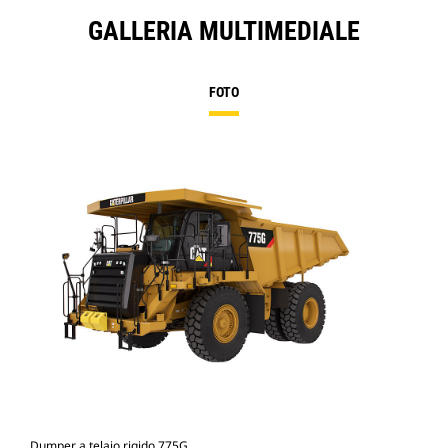
GALLERIA MULTIMEDIALE
FOTO
Dumper a telaio rigido 775G
Dum