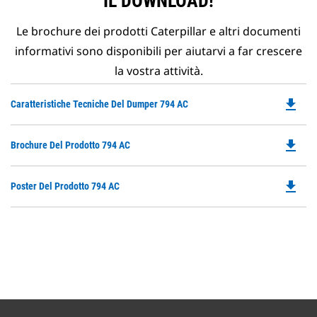
IL DOWNLOAD!
Le brochure dei prodotti Caterpillar e altri documenti
informativi sono disponibili per aiutarvi a far crescere
la vostra attività.
file_download
Do
Caratteristiche Tecniche Del Dumper 794 AC
P
O
file_download
Do
Brochure Del Prodotto 794 AC
in
P
a
O
N
file_download
Do
Poster Del Prodotto 794 AC
in
Ta
P
a
O
N
in
Ta
a
N
Ta