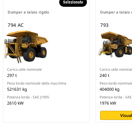
Selezionato
Dumper a telaio rigido
Dumper a telaio 
794 AC
793
Carico utile nominale
Carico utile nomina
297 t
240 t
Peso lordo nominale della macchina
Peso lordo nominal
521631 kg
404000 kg
Potenza lorda - SAE J1995
Potenza lorda - SA
2610 kW
1976 kW
Visual