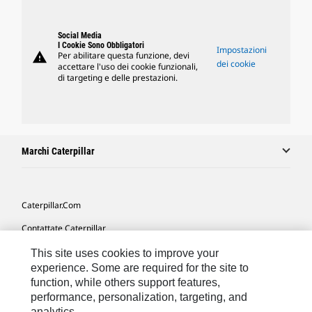
Social Media
I Cookie Sono Obbligatori
Impostazioni
warning
Per abilitare questa funzione, devi
dei cookie
accettare l'uso dei cookie funzionali,
di targeting e delle prestazioni.
Marchi Caterpillar
Caterpillar.com
Contattate Caterpillar
Le Mie Preferenze Di Marketing
This site uses cookies to improve your
experience. Some are required for the site to
Mappa Del Sito
function, while others support features,
performance, personalization, targeting, and
Cookie Settings
analytics.