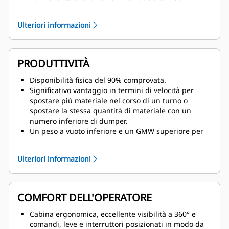
indietreggiamento, controlli della trazione, avviso
del freno di stazionamento all'uscita dalla cabina e
Ulteriori informazioni
rallentatore automatico.
Il migliore sistema frenante della sua categoria, con
freni a disco in bagno d'olio sulle quattro ruote con
freni di servizio meccanici e dinamici combinati,
PRODUTTIVITÀ
oltre al comando freno di rallentamento automatico
per un rallentamento più facile ed efficiente.
Disponibilità fisica del 90% comprovata.
Blocco di sistema a terra, blocco motore e un blocco
Significativo vantaggio in termini di velocità per
propulsione (nel cabinet ECM), monitoraggio VIMS e
spostare più materiale nel corso di un turno o
dissipazione dell'energia accumulata all'arresto.
spostare la stessa quantità di materiale con un
numero inferiore di dumper.
Un peso a vuoto inferiore e un GMW superiore per
un carico utile sul campo superiore rispetto ai
dumper della concorrenza.
Ulteriori informazioni
Facilità d'uso e costi ridotti grazie al motore Cat
integrato, alla trasmissione CA, all'impianto idraulico
e ai comandi.
Eccellente controllo a velocità ridotta nelle zone di
COMFORT DELL'OPERATORE
lavoro e ottima risposta dell'acceleratore in fase di
accelerazione per uscire dalle aree di carico e
Cabina ergonomica, eccellente visibilità a 360° e
scarico.
comandi, leve e interruttori posizionati in modo da