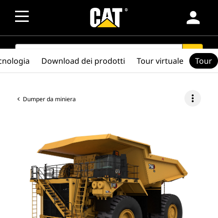
person
SEARCH
search
cnologia
Download dei prodotti
Tour virtuale
Tour
more_vert
Dumper da miniera