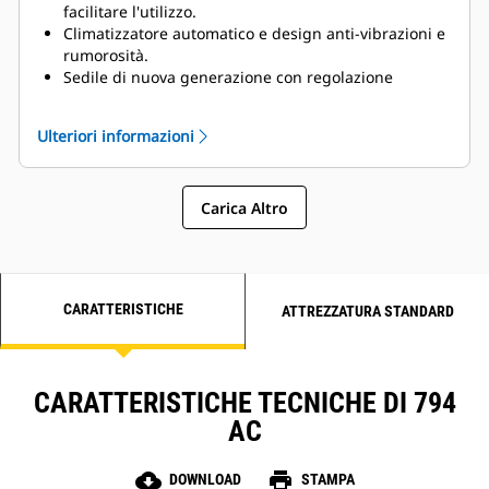
facilitare l'utilizzo.
Climatizzatore automatico e design anti-vibrazioni e
rumorosità.
Sedile di nuova generazione con regolazione
dell'altezza, spallacci regolabili per evitare lo
sfregamento della cintura di sicurezza e imbottiture
Ulteriori informazioni
posteriori, laterali e lombari per aumentare la
stabilità.
Carica Altro
CARATTERISTICHE
ATTREZZATURA STANDARD
CARATTERISTICHE TECNICHE DI 794
AC
cloud_download
print
DOWNLOAD
STAMPA