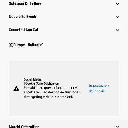
Soluzioni Di Settore
Notizie Ed Eventi
Connettiti Con Cat
Europe ‧ Italian
Social Media
I Cookie Sono Obbligatori
Impostazioni
warning
Per abilitare questa funzione, devi
dei cookie
accettare l'uso dei cookie funzionali,
di targeting e delle prestazioni.
Marchi Caterpillar