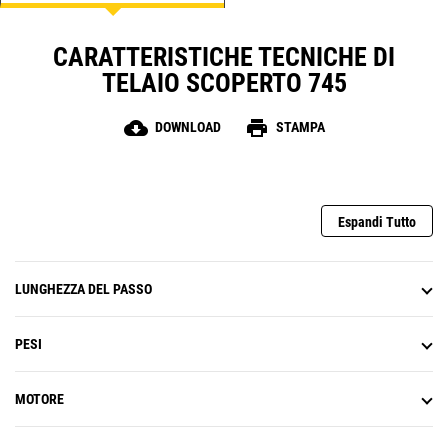
fornire la soluzione migliore per
ogni attività.
CARATTERISTICHE TECNICHE DI
TELAIO SCOPERTO 745
cloud_download
print
DOWNLOAD
STAMPA
Espandi Tutto
LUNGHEZZA DEL PASSO
PESI
MOTORE