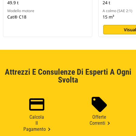
49.9 t
24 t
Modello motore
A colmo (SAE 2:1)
Cat® C18
15 m³
Visual
Attrezzi E Consulenze Di Esperti A Ogni
Svolta
Calcola
Offerte
Il
Correnti
Pagamento