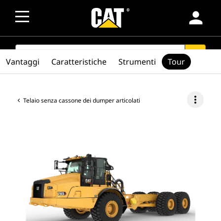
person
SEARCH
search
Vantaggi
Caratteristiche
Strumenti
Tour
more_vert
Telaio senza cassone dei dumper articolati