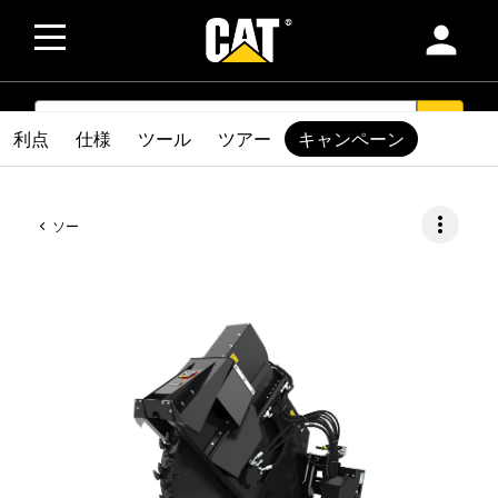
person
SEARCH
search
利点
仕様
ツール
ツアー
キャンペーン
more_vert
ソー