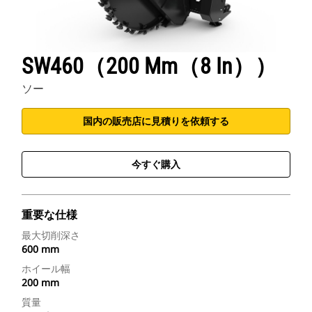
SW460（200 Mm（8 In））
ソー
国内の販売店に見積りを依頼する
今すぐ購入
重要な仕様
最大切削深さ
600 mm
ホイール幅
200 mm
質量