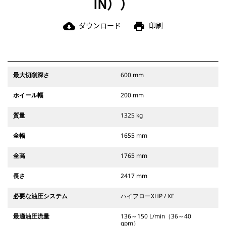
IN））
ダウンロード
印刷
cloud_download
print
最大切削深さ
600 mm
ホイール幅
200 mm
質量
1325 kg
全幅
1655 mm
全高
1765 mm
長さ
2417 mm
必要な油圧システム
ハイフローXHP / XE
最適油圧流量
136～150 L/min（36～40
gpm）