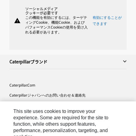
ソーシャルメディア
クッキーが必要です
この機能を有効にするには、ターゲテ
有効にすることが
warning
ィングCookie、機能Cookie、および
できます
パフォーマンスCookieの使用を受け入
れる必要があります。
Caterpillarブランド
Caterpillar.com
Caterpillarジャパンへのお問い合わせ＆連絡先
マイマーケティング情報配信設定
This site uses cookies to improve your
サイト･マップ
experience. Some are required for the site to
function, while others support features,
Cookie Settings
performance, personalization, targeting, and
法的事項