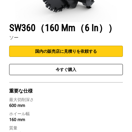
SW360（160 Mm（6 In））
ソー
国内の販売店に見積りを依頼する
今すぐ購入
重要な仕様
最大切削深さ
600 mm
ホイール幅
160 mm
質量