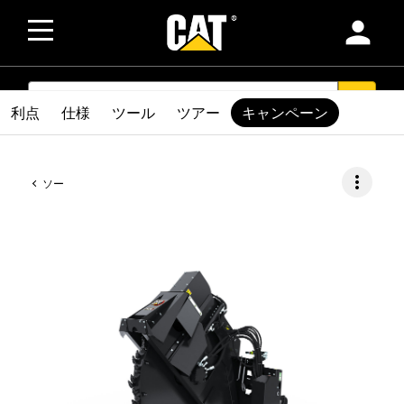
person
SEARCH
search
利点
仕様
ツール
ツアー
キャンペーン
more_vert
ソー