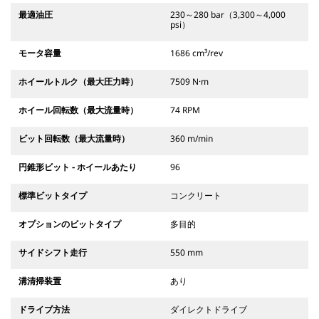
最適油圧
230～280 bar（3,300～4,000
psi）
モータ容量
1686 cm³/rev
ホイールトルク（最大圧力時）
7509 N·m
ホイール回転数（最大流量時）
74 RPM
ビット回転数（最大流量時）
360 m/min
円錐形ビット - ホイールあたり
96
標準ビットタイプ
コンクリート
オプションのビットタイプ
多目的
サイドシフト走行
550 mm
溝清掃装置
あり
ドライブ方法
ダイレクトドライブ