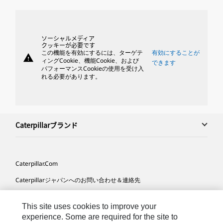
ソーシャルメディア
クッキーが必要です
この機能を有効にするには、ターゲテ
有効にすることが
warning
ィングCookie、機能Cookie、および
できます
パフォーマンスCookieの使用を受け入
れる必要があります。
Caterpillarブランド
Caterpillar.com
Caterpillarジャパンへのお問い合わせ＆連絡先
マイマーケティング情報配信設定
This site uses cookies to improve your
サイト･マップ
experience. Some are required for the site to