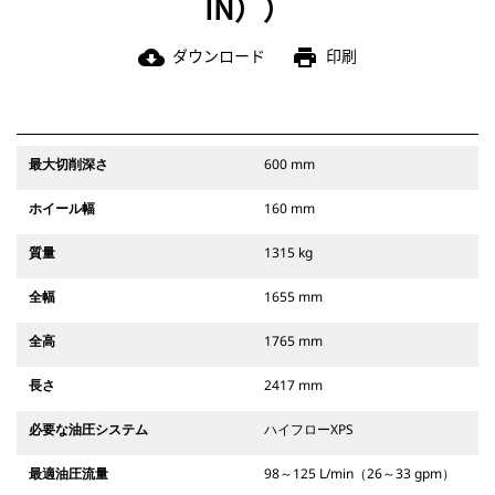
IN））
ダウンロード
印刷
cloud_download
print
最大切削深さ
600 mm
ホイール幅
160 mm
質量
1315 kg
全幅
1655 mm
全高
1765 mm
長さ
2417 mm
必要な油圧システム
ハイフローXPS
最適油圧流量
98～125 L/min（26～33 gpm）