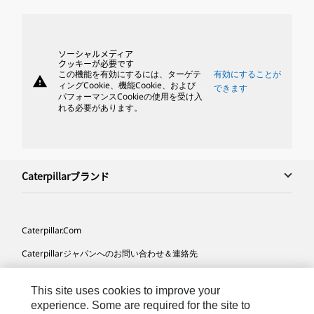
ソーシャルメディア
クッキーが必要です
この機能を有効にするには、ターゲテ
有効にすることが
warning
ィングCookie、機能Cookie、および
できます
パフォーマンスCookieの使用を受け入
れる必要があります。
Caterpillarブランド
Caterpillar.com
Caterpillarジャパンへのお問い合わせ＆連絡先
マイマーケティング情報配信設定
This site uses cookies to improve your
サイト･マップ
experience. Some are required for the site to