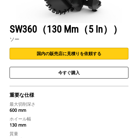
SW360（130 Mm（5 In））
ソー
国内の販売店に見積りを依頼する
今すぐ購入
重要な仕様
最大切削深さ
600 mm
ホイール幅
130 mm
質量