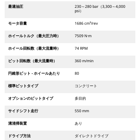
最適油圧
230～280 bar（3,300～4,000
psi）
モータ容量
1686 cm³/rev
ホイールトルク（最大圧力時）
7509 N·m
ホイール回転数（最大流量時）
74 RPM
ビット回転数（最大流量時）
360 m/min
円錐形ビット - ホイールあたり
80
標準ビットタイプ
コンクリート
オプションのビットタイプ
多目的
サイドシフト走行
550 mm
溝清掃装置
あり
ドライブ方法
ダイレクトドライブ