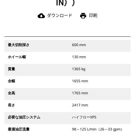
IN））
ダウンロード
印刷
cloud_download
print
最大切削深さ
600 mm
ホイール幅
130 mm
質量
1365 kg
全幅
1655 mm
全高
1765 mm
長さ
2417 mm
必要な油圧システム
ハイフローXPS
最適油圧流量
98～125 L/min（26～33 gpm）