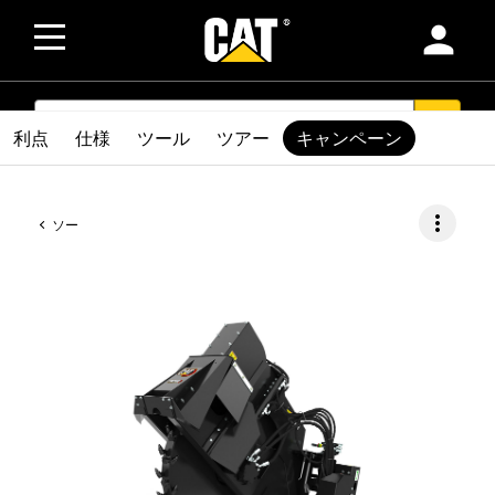
person
SEARCH
search
利点
仕様
ツール
ツアー
キャンペーン
more_vert
ソー