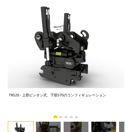
TRS20 - 上部ピンオン式、下部S70のコンフィギュレーション
チ