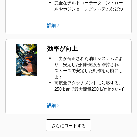
完全なチルトローテータコントロー
ルやポジショニングシステムなどの
革新的な制御システムにより、キャ
ブ内モニタでコントロールできます
詳細
標準装備の保護取り付け位置に
GS520チルトセンサがあるため、整
地システムに対して正確なチルト位
置のフィードバックが可能です
効率が向上
SecureLock™は、ロックシリンダ内
でセンサ技術を使用し、ツールが正
圧力が補正された油圧システムによ
しく接続され、しっかりとロックさ
り、安定した回転速度が維持され、
れていることを確認することで、ツ
スムーズで安定した動作を可能にし
ールの旋回や落下のリスクを軽減し
ます
ます
高流量アタッチメントに対応する、
250 barで最大流量200 L/minのハイ
フロー油圧性能
潤滑システムには、機械の自動グリ
詳細
ースシステムに接続できるグリース
ポイントが1箇所設けられています
オイル充填ギヤボックスによってギ
さらにロードする
ヤが常に潤滑されるため、ロータの
耐用年数が向上