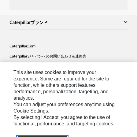
Caterpillarブランド
Caterpillar.com
Caterpillarジャパンへのお問い合わせ＆連絡先
マイマーケティング情報配信設定
This site uses cookies to improve your
サイト･マップ
experience. Some are required for the site to
function, while others support features,
Cookie Settings
performance, personalization, targeting, and
法的事項
analytics.
You can adjust your preferences anytime using
プライバシー
Cookie Settings.
By selecting I Accept, you agree to the use of
functional, performance, and targeting cookies.
Asia-
Caterpillar © 2026. All Rights Reserved. （無断複写･転