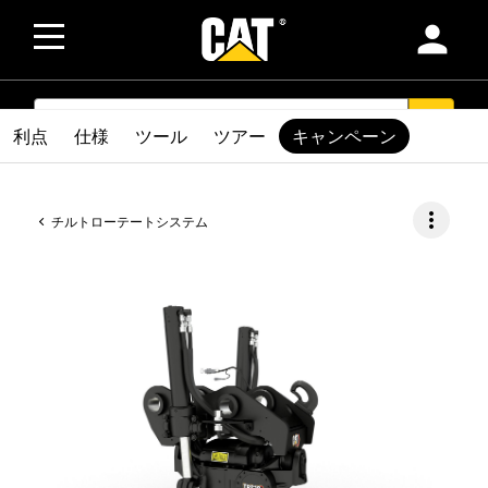
person
SEARCH
search
利点
仕様
ツール
ツアー
キャンペーン
more_vert
チルトローテートシステム