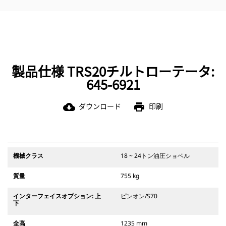
大口径のスチールホースであるた
め、背圧が低減されて寿命が延び、
メンテナンスも簡素化されます
製品仕様 TRS20チルトローテータ:
645-6921
ダウンロード
印刷
cloud_download
print
機械クラス
18 ~ 24トン油圧ショベル
質量
755 kg
インターフェイスオプション: 上
ピンオン/S70
下
全高
1235 mm