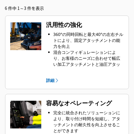
6 件中 1～3 件を表示
汎用性の強化
360°の同時回転と最大40°の左右チル
トにより、固定アタッチメントの能
力を向上
混合コンフィギュレーションによ
り、お客様のニーズに合わせて幅広
い加工アタッチメントと油圧アタッ
チメントを使用できます
標準Sカプラを油圧接続Sカプラに変
詳細
換できます
機械の位置を変えることなく、より
正確な動きで、掘削、表面仕上げ、
圧縮など、さまざまな作業を行うこ
容易なオペレーティング
とができます
下部アタッチメントを取り外すこと
完全に統合されたソリューションに
なくグラップルモジュールを使用可
より、取り付け時間を短縮し、アタ
能
ッチメントの耐久性を向上させるこ
とができます