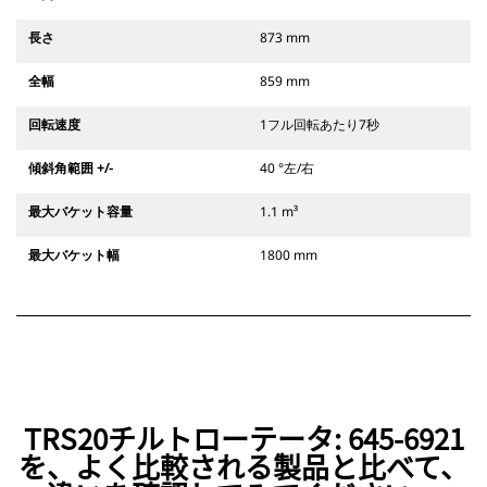
長さ
873 mm
全幅
859 mm
回転速度
1フル回転あたり7秒
傾斜角範囲 +/-
40 °左/右
最大バケット容量
1.1 m³
最大バケット幅
1800 mm
TRS20チルトローテータ: 645-6921
を、よく比較される製品と比べて、