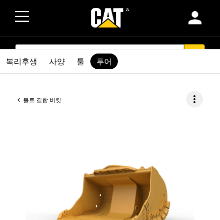
person
SEARCH
search
복리후생
사양
툴
투어
more_vert
볼트 결합 버킷