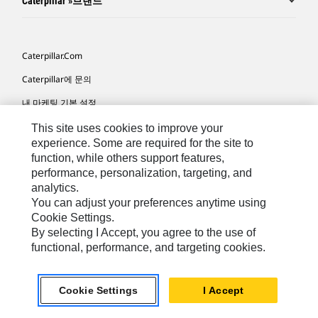
Caterpillar »브랜드
Caterpillar.com
Caterpillar에 문의
내 마케팅 기본 설정
사이트 맵
This site uses cookies to improve your
experience. Some are required for the site to
Cookie Settings
function, while others support features,
performance, personalization, targeting, and
법적 고지
analytics.
개인정보취급방침
You can adjust your preferences anytime using
Cookie Settings.
위치정보 이용약관
By selecting I Accept, you agree to the use of
functional, performance, and targeting cookies.
KR - Korean
© 2026 Caterpillar. 판권 소유
Cookie Settings
I Accept