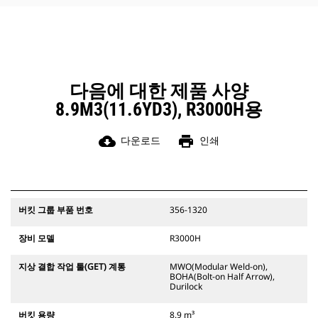
다음에 대한 제품 사양
8.9M3(11.6YD3), R3000H용
cloud_download
print
다운로드
인쇄
버킷 그룹 부품 번호
356-1320
장비 모델
R3000H
지상 결합 작업 툴(GET) 계통
MWO(Modular Weld-on),
BOHA(Bolt-on Half Arrow),
Durilock
버킷 용량
8.9 m³