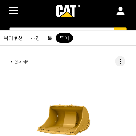
person
SEARCH
search
복리후생
사양
툴
투어
more_vert
덤프 버킷