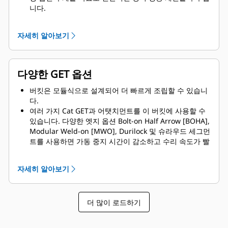
니다.
또한 Cat GET는 경쟁 우위를 창출합니다.
자세히 알아보기
다양한 GET 옵션
버킷은 모듈식으로 설계되어 더 빠르게 조립할 수 있습니
다.
여러 가지 Cat GET과 어탯치먼트를 이 버킷에 사용할 수
있습니다. 다양한 엣지 옵션 Bolt-on Half Arrow [BOHA],
Modular Weld-on [MWO], Durilock 및 슈라우드 세그먼
트를 사용하면 가동 중지 시간이 감소하고 수리 속도가 빨
라집니다. 암석 보호대는 버킷 후면으로 암석이 유실되는
것을 줄여 붐/리프트 암과 구성품 등이 손상될 가능성을
자세히 알아보기
줄여줍니다.
Caterpillar는 버킷과 모든 GET 옵션을 제공합니다.
Caterpillar 및 Cat 지점에서는 원스톱 쇼핑을 제공하므로
더 많이 로드하기
여러 계정을 사용할 필요가 없습니다.