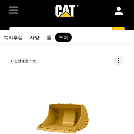
person
SEARCH
search
복리후생
사양
툴
투어
more_vert
경량재용 버킷