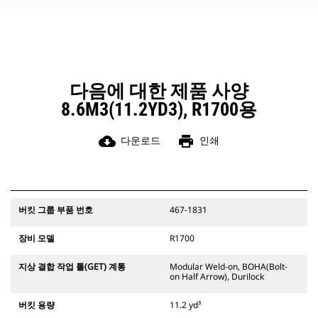
다음에 대한 제품 사양
8.6M3(11.2YD3), R1700용
cloud_download
print
다운로드
인쇄
버킷 그룹 부품 번호
467-1831
장비 모델
R1700
지상 결합 작업 툴(GET) 계통
Modular Weld-on, BOHA(Bolt-
on Half Arrow), Durilock
버킷 용량
11.2 yd³