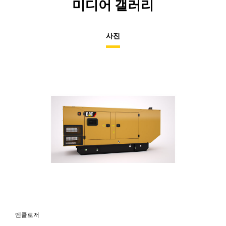
미디어 갤러리
사진
엔클로저
엔