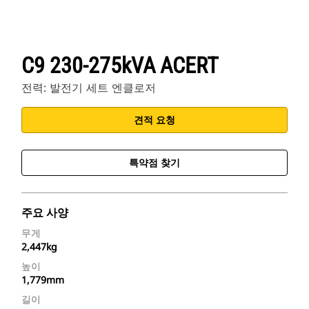
C9 230-275kVA ACERT
전력: 발전기 세트 엔클로저
견적 요청
특약점 찾기
주요 사양
무게
2,447kg
높이
1,779mm
길이