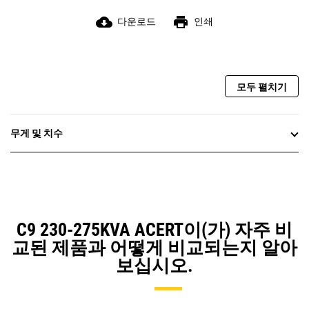
cloud_download
print
다운로드
인쇄
모두 펼치기
무게 및 치수
C9 230-275KVA ACERT이(가) 자주 비
교된 제품과 어떻게 비교되는지 알아
보십시오.