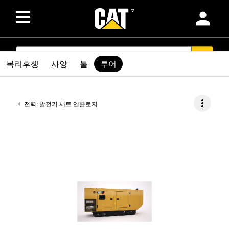
person
SEARCH
search
복리후생
사양
툴
투어
more_vert
전력: 발전기 세트 엔클로저