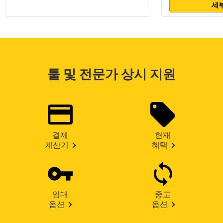
세부
툴 및 전문가 상시 지원
결제
현재
계산기
혜택
임대
중고
옵션
옵션