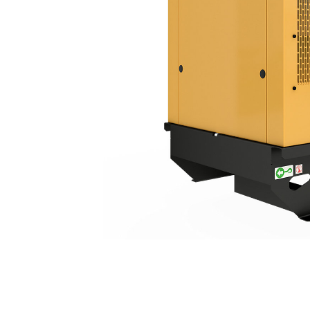
6.8-22kVA SA 엔클로저
복
모델 변경