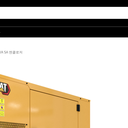
품
kVA SA 엔클로저