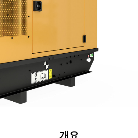
리후생
사양
툴
투어
개요