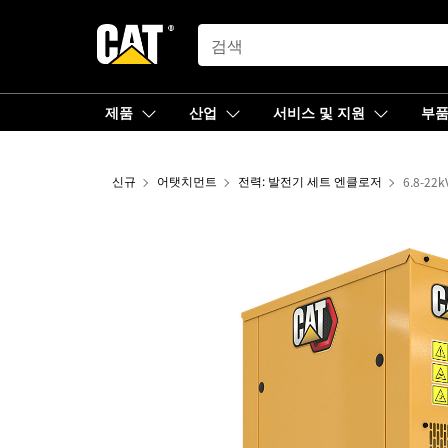
SEARCH
제품
산업
서비스 및 지원
부
신규
어탯치먼트
전력: 발전기 세트 엔클로저
6.8-22