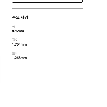
주요 사양
폭
876mm
길이
1,704mm
높이
1,268mm
특약점 찾기
견적 요청