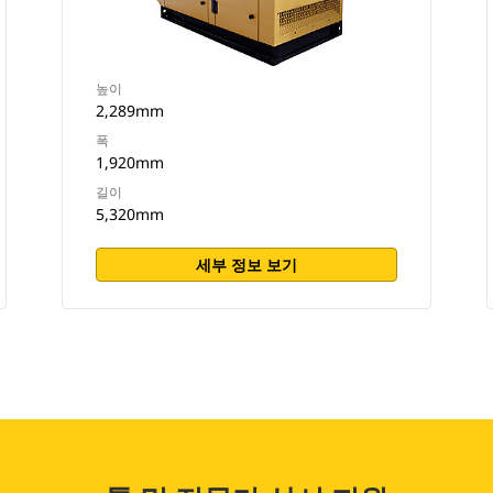
높이
2,289mm
폭
1,920mm
길이
5,320mm
세부 정보 보기