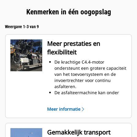
Kenmerken in één oogopslag
Weergave 1-3 van 9
Meer prestaties en
flexibiliteit
De krachtige C4.4-motor
ondersteunt een grotere capaciteit
van het toevoersysteem en de
invoertrechter voor continu
asfalteren.
De asfalteermachine kan onder
een hoek van 90º draaien en de
sporen bedekken tijdens een
Meer informatie
retourrit
Standaard asfalteerbreedte met
de SE47 VT afwerkbalk is 2,4 - 4,7
m (7'10" - 15'4") met een maximale
Gemakkelijk transport
breedte van 6,0 m (19'8")