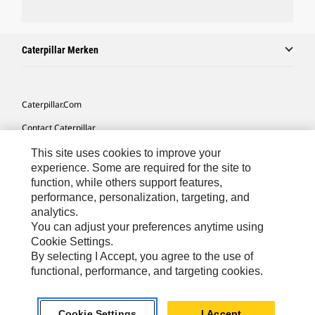
Caterpillar Merken
Caterpillar.com
Contact Caterpillar
Mijn Marketingvoorkeuren
This site uses cookies to improve your
experience. Some are required for the site to
Site Map
function, while others support features,
performance, personalization, targeting, and
Cookie Settings
analytics.
Legal
You can adjust your preferences anytime using
Cookie Settings.
Privacy
By selecting I Accept, you agree to the use of
functional, performance, and targeting cookies.
Europe-Dutch
© 2026 Caterpillar. Alle rechten voorbehouden.
Cookie Settings
I Accept