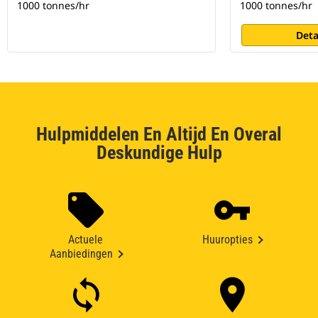
1000 tonnes/hr
1000 tonnes/hr
Deta
Hulpmiddelen En Altijd En Overal
Deskundige Hulp
Actuele
Huuropties
Aanbiedingen