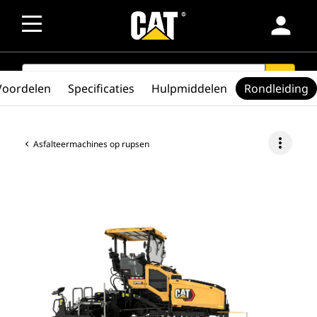
person
SEARCH
search
Voordelen
Specificaties
Hulpmiddelen
Rondleiding
more_vert
Asfalteermachines op rupsen