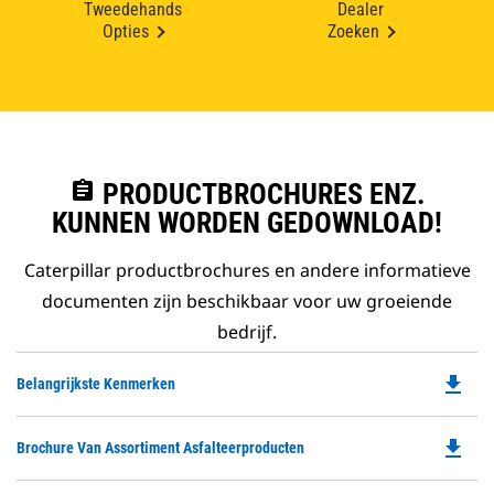
Tweedehands
Dealer
Opties
Zoeken
assignment
PRODUCTBROCHURES ENZ.
KUNNEN WORDEN GEDOWNLOAD!
Caterpillar productbrochures en andere informatieve
documenten zijn beschikbaar voor uw groeiende
bedrijf.
file_download
Do
Belangrijkste Kenmerken
P
O
file_download
Do
Brochure Van Assortiment Asfalteerproducten
in
P
a
O