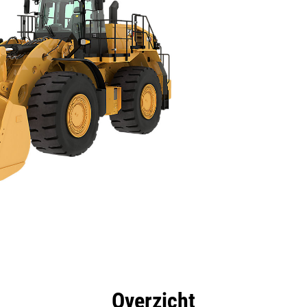
ificaties
technologie
Productdownloads
Rondl
Overzicht