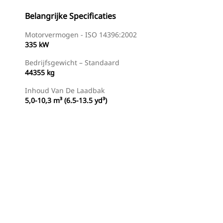
Belangrijke Specificaties
Motorvermogen - ISO 14396:2002
335 kW
Bedrijfsgewicht – Standaard
44355 kg
Inhoud Van De Laadbak
5,0-10,3 m³ (6.5-13.5 yd³)
eiding
Dealer Zoeken
Prijsopgave Aanvragen