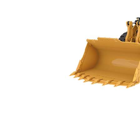
986
Spec
Model wijzigen