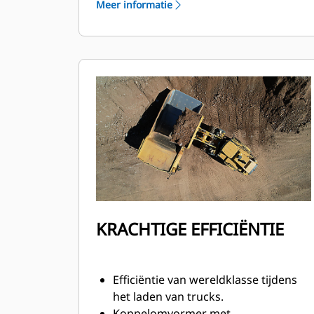
Meer informatie
regelmodule beheren de
brandstoftoevoer voor optimale
prestaties en een snelle respons van
de motor.
Verkrijgbaar in een
aggregaatconfiguratie met een
payload van 14 ton.
De efficiëntie van het systeem is
geschikt voor trucks met een star
frame tot 60 ton.
KRACHTIGE EFFICIËNTIE
Efficiëntie van wereldklasse tijdens
het laden van trucks.
Koppelomvormer met