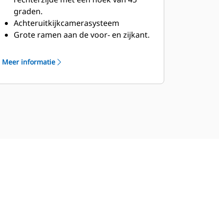
Handige, responsieve
graden.
elektrohydraulische
Achteruitkijkcamerasysteem
bedieningselementen verhogen de
Grote ramen aan de voor- en zijkant.
productiviteit van de machinist.
Overdrukcabine met luchtfilter en
lagere geluidsniveaus.
Meer informatie