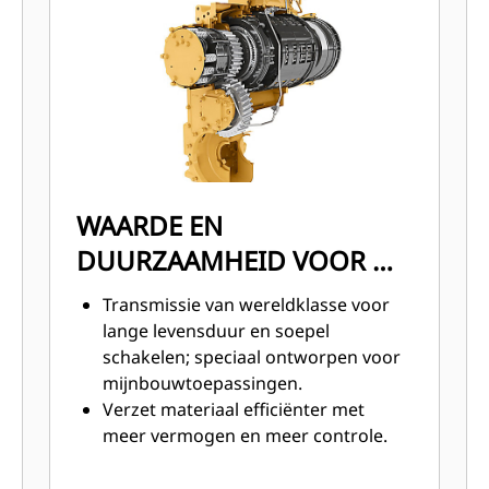
WAARDE EN
DUURZAAMHEID VOOR DE
LANGE TERMIJN
Transmissie van wereldklasse voor
lange levensduur en soepel
schakelen; speciaal ontworpen voor
mijnbouwtoepassingen.
Verzet materiaal efficiënter met
meer vermogen en meer controle.
Duurzame constructie is bestand
tegen de zwaarste