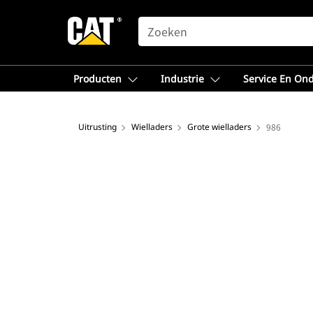
SEARCH
Producten
Industrie
Service En On
Uitrusting
Wielladers
Grote wielladers
986