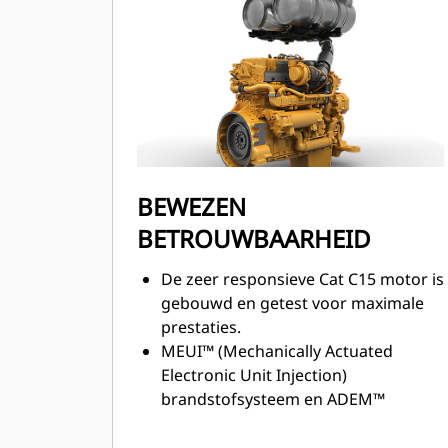
BEWEZEN
BETROUWBAARHEID
De zeer responsieve Cat C15 motor is
gebouwd en getest voor maximale
prestaties.
MEUI™ (Mechanically Actuated
Electronic Unit Injection)
brandstofsysteem en ADEM™
(Advanced Diesel Engine
Management) A5 elektronische