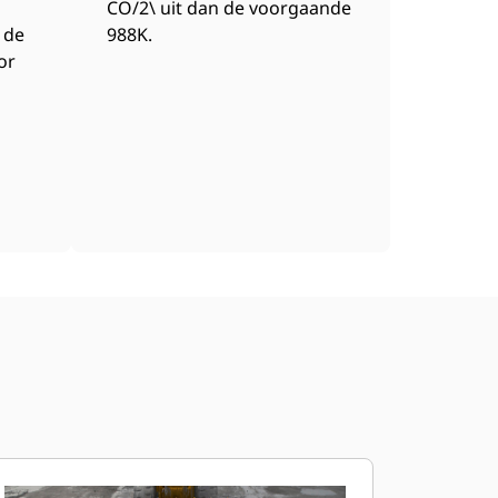
CO/2\ uit dan de voorgaande
n de
988K.
or