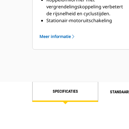
vergrendelingskoppeling verbetert
de rijsnelheid en cyclustijden.
Stationair-motoruitschakeling
bespaart brandstof ten gevolge van
onnodig stationair draaien.
Meer informatie
Verplaatst tot 10% meer materiaal
per gallon/liter brandstof.
Consistente prestaties en efficiëntie
terwijl het systeem minder warm
wordt.
SPECIFICATIES
STANDAAR