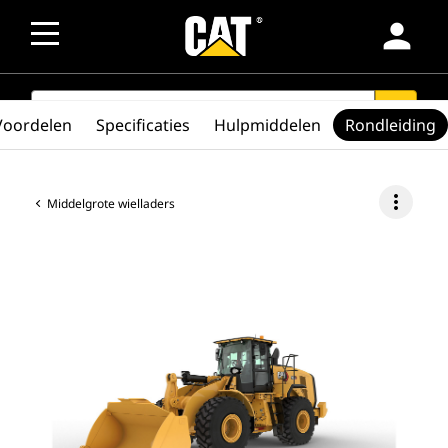
person
SEARCH
search
Voordelen
Specificaties
Hulpmiddelen
Rondleiding
more_vert
Middelgrote wielladers