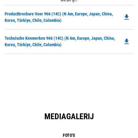
Do
Productbrochure Voor 966 (14C) (N Am, Europe, Japan, China,
file_download
P
Korea, Türkiye, Chile, Colombia)
O
in
Do
Technische Kenmerken 966 (14C) (N Am, Europe, Japan, China,
a
file_download
P
Korea, Türkiye, Chile, Colombia)
N
O
Ta
in
a
N
Ta
MEDIAGALERIJ
FOTO'S