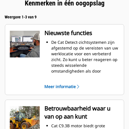
Kenmerken in één oogopslag
Weergave 1-3 van 9
Nieuwste functies
De Cat Detect-zichtsystemen zijn
afgestemd op de vereisten van uw
werklocatie voor een verbeterd
zicht. Zo kunt u beter reageren op
steeds wisselende
omstandigheden als door
onverwachte risico's mogelijk
lichamelijk letsel of
Meer informatie
reparatiekosten ontstaan.
Het systeem voor
botsingsbeperking omvat een
aantal geïntegreerde en
Betrouwbaarheid waar u
intelligente sensors voor
van op aan kunt
botsingswaarschuwing bij
achteruitrijden, mensendetectie,
Cat C9.3B motor biedt grote
bewegingsblokkering en