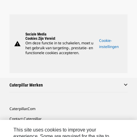
Sociale Media
Cookies Zijn Vereist
Cookie-
warning
Om deze functie in te schakelen, moet u
instellingen
het gebruik van targeting-, prestatie- en
functionele cookies accepteren.
Caterpillar Merken
Caterpillar.com
Contact Caterpillar
Mijn Marketingvoorkeuren
This site uses cookies to improve your
experience. Some are required for the site to