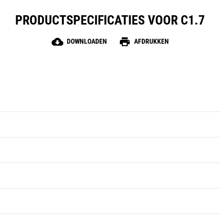
PRODUCTSPECIFICATIES VOOR C1.7
cloud_download
print
DOWNLOADEN
AFDRUKKEN