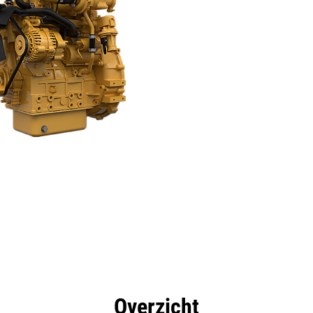
rdelen
Specificaties
Hulpmiddelen
Rondleidin
Overzicht