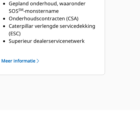
wereldwijde Cat
Gepland onderhoud, waaronder
dealernetwerk
SM
SOS
-monstername
Onderhoudscontracten (CSA)
Caterpillar verlengde servicedekking
(ESC)
Superieur dealerservicenetwerk
Uitgebreid dealerservicenetwerk via
Cat Industrial Service Distributor
Meer informatie
(ISD)-programma