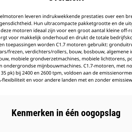
eselmotoren leveren indrukwekkende prestaties over een br
ogensdichtheid. Hun ultracompacte pakketgrootte en de ui
 deze motoren ideaal zijn voor een groot aantal kleine off-
orgt voor makkelijk onderhoud en drukt de totale bedrijfsko
en toepassingen worden C1.7 motoren gebruikt: gronduitru
rs/frezen, verdichters/rollers, bouw, bosbouw, algemene i
bouw, mobiele grondverzetmachines, mobiele lichttorens, p
en ondergrondse mijnbouwmachines. C1.7-motoren, met n
 35 pk) bij 2400 en 2600 tpm, voldoen aan de emissienormen
A-flexibiliteit en voor andere landen met en zonder emissie
Kenmerken in één oogopslag