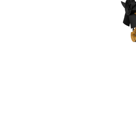
C1.7
Voo
Model wijzigen