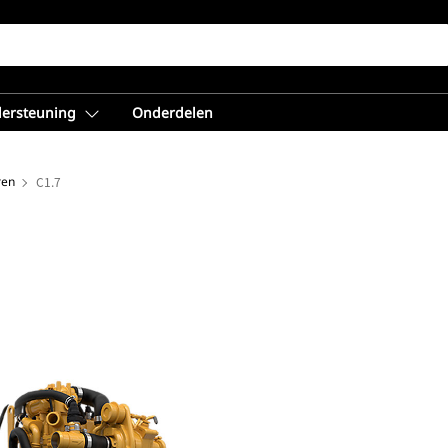
dersteuning
Onderdelen
ren
C1.7