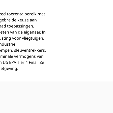
eed toerentalbereik met
tgebreide keuze aan
road toepassingen.
sten van de eigenaar. In
sting voor vliegtuigen,
ndustrie,
ompen, sleuventrekkers,
ominale vermogens van
 US EPA Tier 4 Final. Ze
wetgeving.