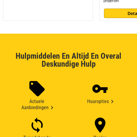
Interim
Deta
Hulpmiddelen En Altijd En Overal
Deskundige Hulp
Actuele
Huuropties
Aanbiedingen