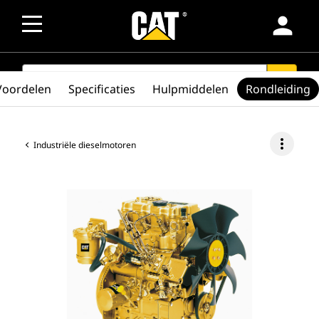
person
SEARCH
search
Voordelen
Specificaties
Hulpmiddelen
Rondleiding
more_vert
Industriële dieselmotoren