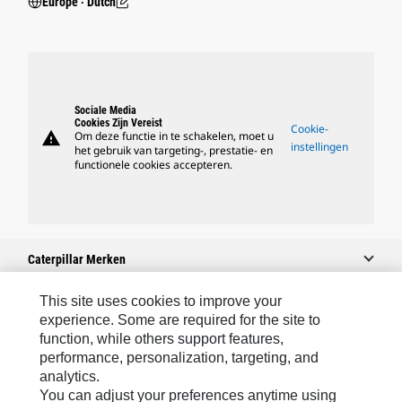
Europe ‧ Dutch
Sociale Media
Cookies Zijn Vereist
Cookie-
warning
Om deze functie in te schakelen, moet u
instellingen
het gebruik van targeting-, prestatie- en
functionele cookies accepteren.
Caterpillar Merken
This site uses cookies to improve your
experience. Some are required for the site to
Caterpillar.com
function, while others support features,
performance, personalization, targeting, and
Contact Caterpillar
analytics.
Mijn Marketingvoorkeuren
You can adjust your preferences anytime using