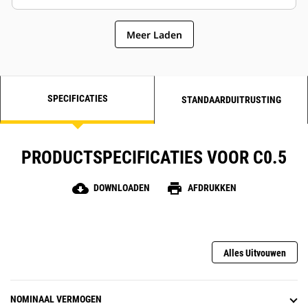
Meer Laden
SPECIFICATIES
STANDAARDUITRUSTING
PRODUCTSPECIFICATIES VOOR C0.5
cloud_download
print
DOWNLOADEN
AFDRUKKEN
Alles Uitvouwen
NOMINAAL VERMOGEN