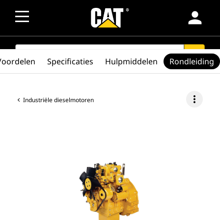
person
SEARCH
search
Voordelen
Specificaties
Hulpmiddelen
Rondleiding
more_vert
Industriële dieselmotoren