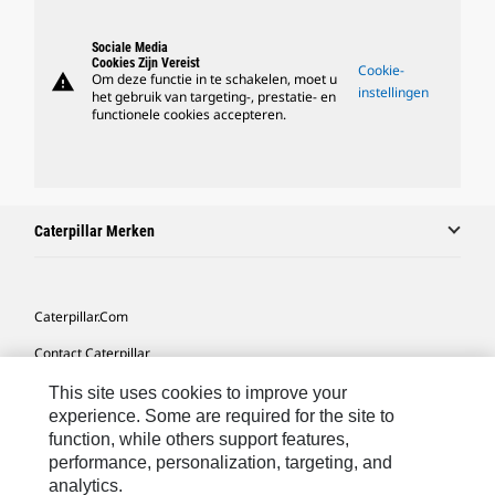
Sociale Media
Cookies Zijn Vereist
Cookie-
warning
Om deze functie in te schakelen, moet u
instellingen
het gebruik van targeting-, prestatie- en
functionele cookies accepteren.
Caterpillar Merken
Caterpillar.com
Contact Caterpillar
Mijn Marketingvoorkeuren
This site uses cookies to improve your
experience. Some are required for the site to
Site Map
function, while others support features,
performance, personalization, targeting, and
Cookie Settings
analytics.