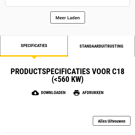
Meer Laden
SPECIFICATIES
STANDAARDUITRUSTING
PRODUCTSPECIFICATIES VOOR C18
(<560 KW)
cloud_download
print
DOWNLOADEN
AFDRUKKEN
Alles Uitvouwen