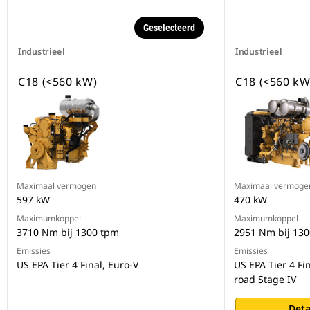
Geselecteerd
Industrieel
Industrieel
C18 (<560 kW)
C18 (<560 kW
Maximaal vermogen
Maximaal vermoge
597 kW
470 kW
Maximumkoppel
Maximumkoppel
3710 Nm bij 1300 tpm
2951 Nm bij 13
Emissies
Emissies
US EPA Tier 4 Final, Euro-V
US EPA Tier 4 Fi
road Stage IV
Deta