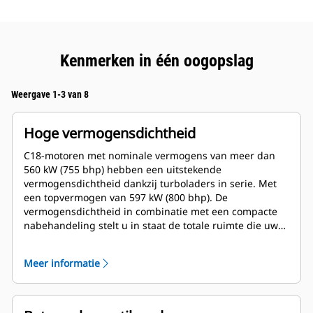
Kenmerken in één oogopslag
Weergave 1-3 van 8
Hoge vermogensdichtheid
C18-motoren met nominale vermogens van meer dan
560 kW (755 bhp) hebben een uitstekende
vermogensdichtheid dankzij turboladers in serie. Met
een topvermogen van 597 kW (800 bhp). De
vermogensdichtheid in combinatie met een compacte
nabehandeling stelt u in staat de totale ruimte die uw
installatie inneemt te verkleinen voor tal van
toepassingen, terwijl u tegelijkertijd de
Meer informatie
onderhoudsvereisten en de bedrijfskosten verlaagt.