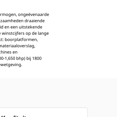
 vermogen, ongeëvenaarde
rkzaamheden draaiende
d en een uitstekende
winstcijfers op de lange
kt: boorplatformen,
materiaaloverslag,
chines en
-1,650 bhp) bij 1800
iewetgeving.