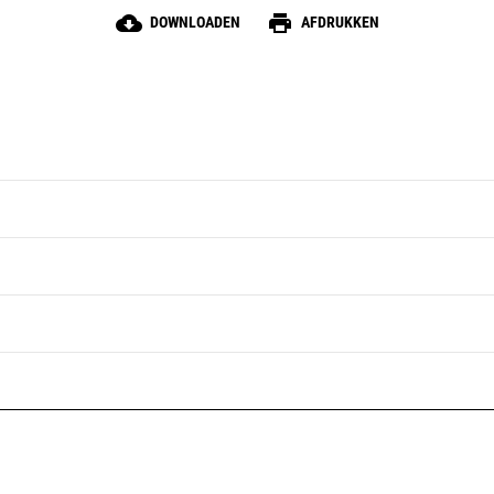
cloud_download
print
DOWNLOADEN
AFDRUKKEN