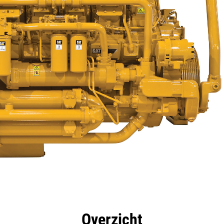
rdelen
Specificaties
Hulpmiddelen
Rondleidin
Overzicht