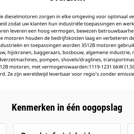
le dieselmotoren zorgen in elke omgeving voor optimaal
eid zodat uw klanten hun industriële toepassingen en we
ren leveren een hoog vermogen, bewezen betrouwbaarhei
e motoren houden de bedrijfskosten laag en verbeteren de 
 industrieën en toepassingen worden 3512B motoren gebrui
uw, hijskranen, baggeraars, bosbouw, algemene industrie, 
verzetmachines, pompen, shovels/draglines, transportma
512B motoren, met vermogenswaarden:1119-1231 bkW (1,500
eerd. Ze zijn wereldwijd leverbaar voor regio's zonder emiss
Kenmerken in één oogopslag