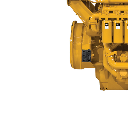
3512B
Voo
Model wijzigen