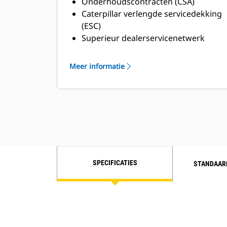
Onderhoudscontracten (CSA)
Caterpillar verlengde servicedekking
(ESC)
Superieur dealerservicenetwerk
Uitgebreid dealerservicenetwerk via
Cat Industrial Service Distributor
Meer informatie
(ISD)-programma
SPECIFICATIES
STANDAAR