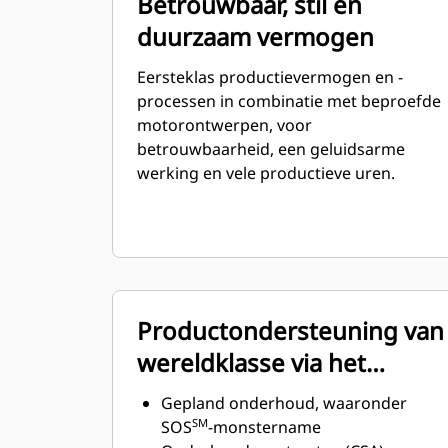
Betrouwbaar, stil en
duurzaam vermogen
Eersteklas productievermogen en -
processen in combinatie met beproefde
motorontwerpen, voor
betrouwbaarheid, een geluidsarme
werking en vele productieve uren.
Productondersteuning van
wereldklasse via het
wereldwijde Cat
Gepland onderhoud, waaronder
dealernetwerk
SM
SOS
-monstername