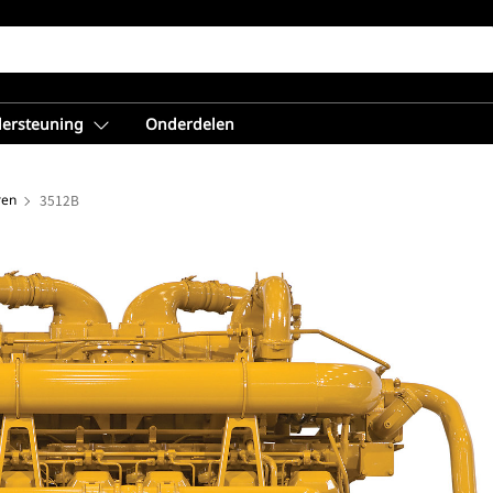
dersteuning
Onderdelen
ren
3512B